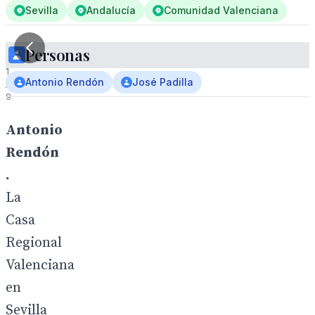
Sevilla
Andalucía
Comunidad Valenciana
Personas
1
Antonio Rendón
José Padilla
/
9
Antonio
Rendón
.
La
Casa
Regional
Valenciana
en
Sevilla