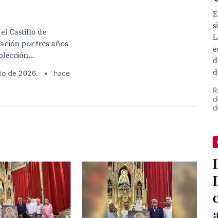
E
s
l Castillo de
L
ación por tres años
e
lección...
d
d
to de 2026.
•
hace
R
d
d