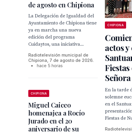
de agosto en Chipiona
La Delegación de Igualdad del
Ayuntamiento de Chipiona tiene
CHIPIONA
ya en marcha una nueva
Comien
edición del programa
Cuidaytos, una iniciativa...
actos y 
Santuar
Radiotelevisión municipal de
Chipiona, 7 de agosto de 2026.
Fiestas
•
hace 5 horas
Señora
En la tarde 
CHIPIONA
solemne euca
Miguel Caiceo
en el Santua
presentación
homenajea a Rocío
Fiestas de Nu
Jurado en el 20
aniversario de su
Radiotelevis