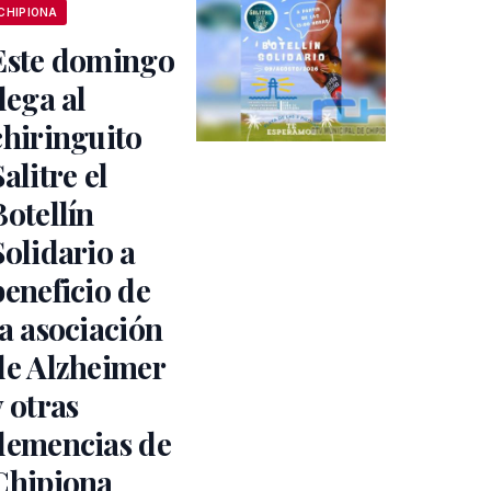
CHIPIONA
Este domingo
llega al
chiringuito
Salitre el
Botellín
Solidario a
beneficio de
la asociación
de Alzheimer
y otras
demencias de
Chipiona