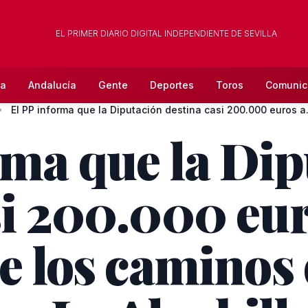
EL PRIMER DIARIO DIGITAL INDEPENDIENTE DE SEVILLA
la
Andalucía
Gente
Deportes
Toros
Comunic
El PP informa que la Diputación destina casi 200.000 euros a.
rma que la Di
si 200.000 eur
de los caminos