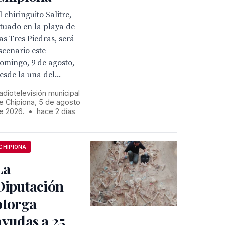
l chiringuito Salitre,
ituado en la playa de
as Tres Piedras, será
scenario este
omingo, 9 de agosto,
esde la una del...
adiotelevisión municipal
e Chipiona, 5 de agosto
e 2026.
•
hace 2 días
CHIPIONA
La
Diputación
otorga
ayudas a 25