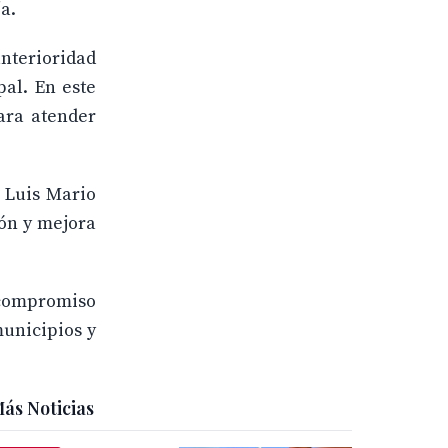
a.
anterioridad
al. En este
para atender
, Luis Mario
ión y mejora
l compromiso
municipios y
ás Noticias