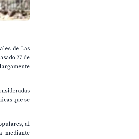
rales de Las
pasado 27 de
“largamente
onsideradas
micas que se
opulares, al
na mediante