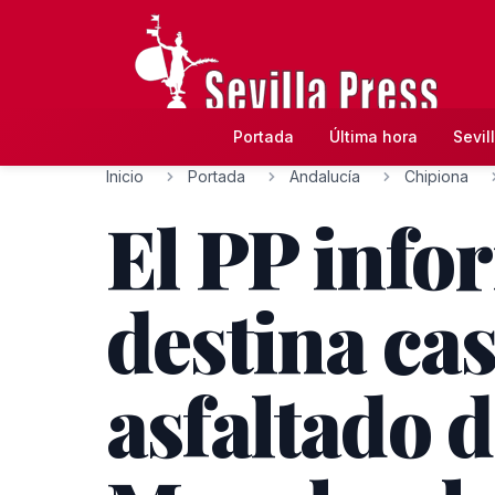
Portada
Última hora
Sevil
Inicio
Portada
Andalucía
Chipiona
El PP info
destina ca
asfaltado 