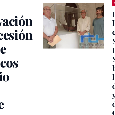
vación
cesión
de
rcos
io
e