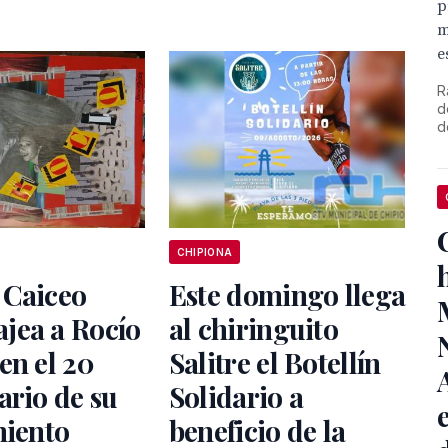
p
m
e
R
d
d
CHIPIONA
 Caiceo
Este domingo llega
jea a Rocío
al chiringuito
en el 20
Salitre el Botellín
ario de su
Solidario a
miento
beneficio de la