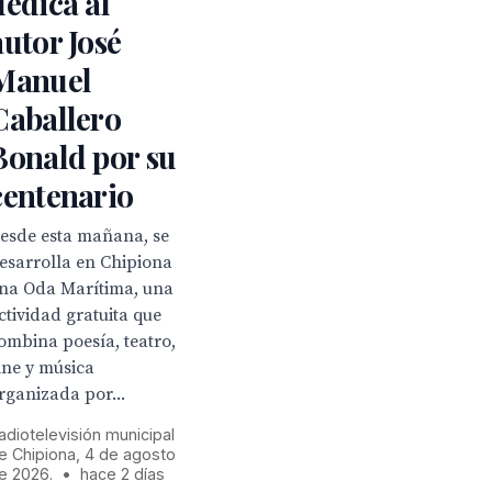
dedica al
autor José
Manuel
Caballero
Bonald por su
centenario
esde esta mañana, se
esarrolla en Chipiona
na Oda Marítima, una
ctividad gratuita que
ombina poesía, teatro,
ine y música
rganizada por...
adiotelevisión municipal
e Chipiona, 4 de agosto
e 2026.
•
hace 2 días