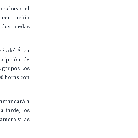
nes hasta el
ncentración
 dos ruedas
vés del Área
cripción de
s grupos Los
00 horas con
 arrancará a
a tarde, los
Zamora y las