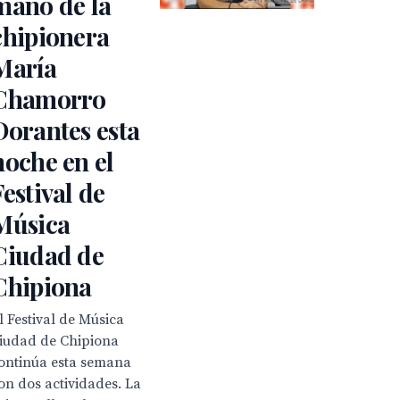
mano de la
chipionera
María
Chamorro
Dorantes esta
noche en el
Festival de
Música
Ciudad de
Chipiona
l Festival de Música
iudad de Chipiona
ontinúa esta semana
on dos actividades. La