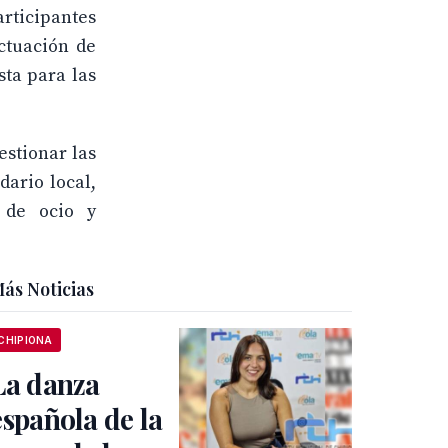
rticipantes
actuación de
sta para las
estionar las
dario local,
 de ocio y
ás Noticias
CHIPIONA
La danza
española de la