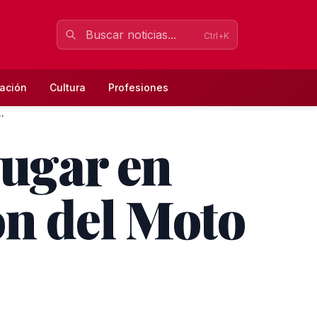
Ctrl+K
ación
Cultura
Profesiones
.
lugar en
ón del Moto