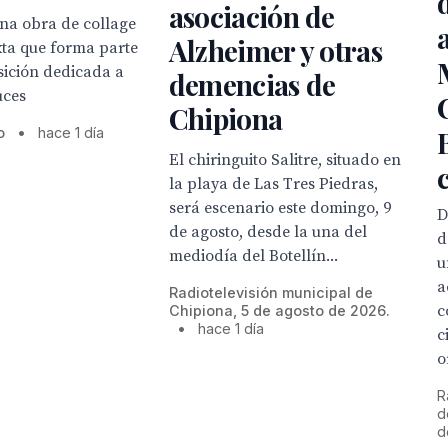
asociación de
una obra de collage
Alzheimer y otras
xta que forma parte
sición dedicada a
demencias de
uces
Chipiona
o
•
hace 1 día
El chiringuito Salitre, situado en
la playa de Las Tres Piedras,
será escenario este domingo, 9
D
de agosto, desde la una del
d
mediodía del Botellín...
u
a
Radiotelevisión municipal de
c
Chipiona, 5 de agosto de 2026.
•
hace 1 día
c
o
R
d
d