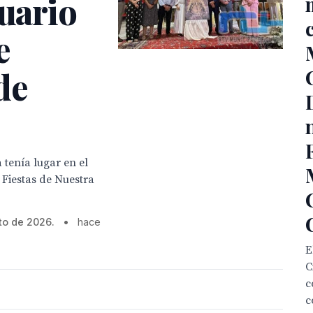
tuario
e
de
 tenía lugar en el
 Fiestas de Nuestra
to de 2026.
•
hace
E
C
c
c