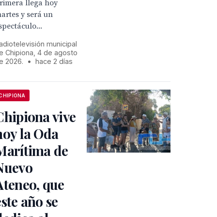
rimera llega hoy
artes y será un
spectáculo...
adiotelevisión municipal
e Chipiona, 4 de agosto
e 2026.
•
hace 2 días
CHIPIONA
Chipiona vive
hoy la Oda
Marítima de
Nuevo
Ateneo, que
este año se