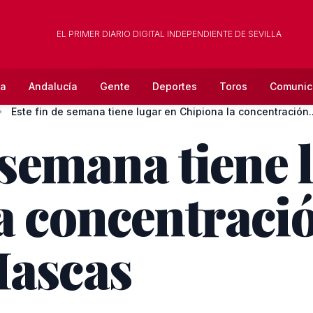
EL PRIMER DIARIO DIGITAL INDEPENDIENTE DE SEVILLA
la
Andalucía
Gente
Deportes
Toros
Comunic
Este fin de semana tiene lugar en Chipiona la concentración..
 semana tiene 
a concentraci
Mascas