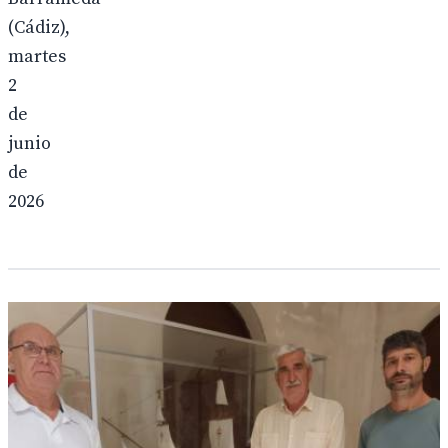
(Cádiz),
martes
2
de
junio
de
2026