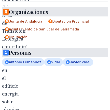
del
Organizaciones
Área
Junta de Andalucía
Diputación Provincial
de
Ayuntamiento de Sanlúcar de Barrameda
Transición
Diputación
Ecológica
contribuirá
Personas
a
instalar
Antonio Fernández
Vidal
Javier Vidal
en
el
edificio
energía
solar
térmica