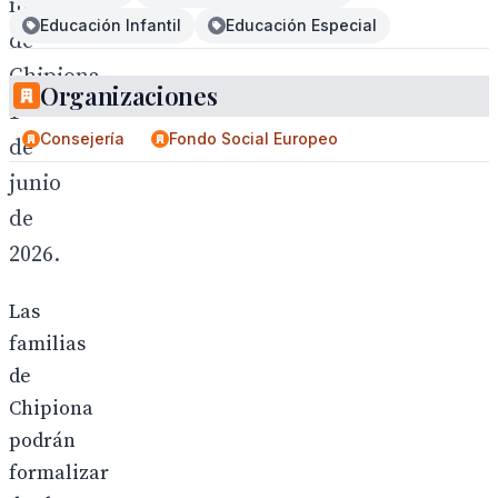
municipal
Educación Infantil
Educación Especial
de
Chipiona,
Organizaciones
1
Consejería
Fondo Social Europeo
de
junio
de
2026.
Las
familias
de
Chipiona
podrán
formalizar