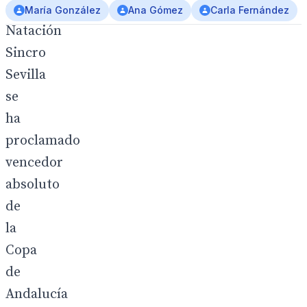
Club
María González
Ana Gómez
Carla Fernández
Natación
Sincro
Sevilla
se
ha
proclamado
vencedor
absoluto
de
la
Copa
de
Andalucía