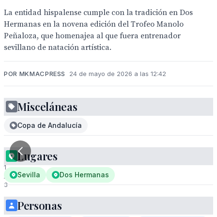
La entidad hispalense cumple con la tradición en Dos
Hermanas en la novena edición del Trofeo Manolo
Peñaloza, que homenajea al que fuera entrenador
sevillano de natación artística.
POR MKMACPRESS
24 de mayo de 2026 a las 12:42
Misceláneas
Copa de Andalucía
Lugares
1
Sevilla
Dos Hermanas
/
3
Personas
El