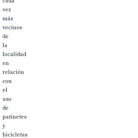
cada
vez
más
vecinos
de
la
localidad
en
relación
con
el
uso
de
patinetes
y
bicicletas