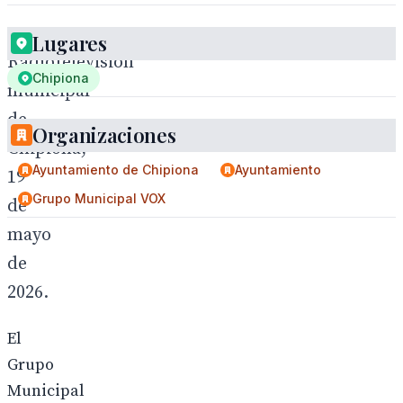
Lugares
Radiotelevisión
Chipiona
municipal
de
Organizaciones
Chipiona,
Ayuntamiento de Chipiona
Ayuntamiento
19
Grupo Municipal VOX
de
mayo
de
2026.
El
Grupo
Municipal