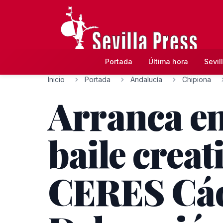
Portada
Última hora
Sevil
Inicio
Portada
Andalucía
Chipiona
Arranca en
baile crea
CERES Cádi