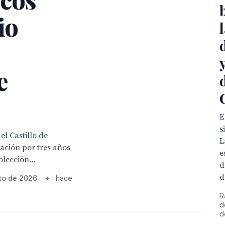
io
e
E
s
l Castillo de
L
ación por tres años
e
lección...
d
d
to de 2026.
•
hace
R
d
d