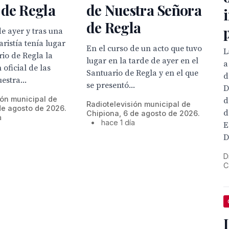
 de Regla
de Nuestra Señora
de Regla
de ayer y tras una
ristía tenía lugar
En el curso de un acto que tuvo
L
rio de Regla la
lugar en la tarde de ayer en el
a
 oficial de las
Santuario de Regla y en el que
d
estra...
se presentó...
D
ión municipal de
d
Radiotelevisión municipal de
de agosto de 2026.
d
Chipiona, 6 de agosto de 2026.
a
•
hace 1 día
E
D
D
C