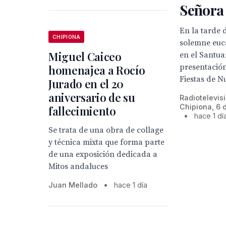
Señora
En la tarde 
CHIPIONA
solemne euca
Miguel Caiceo
en el Santua
presentación
homenajea a Rocío
Fiestas de Nu
Jurado en el 20
aniversario de su
Radiotelevis
Chipiona, 6 
fallecimiento
•
hace 1 dí
Se trata de una obra de collage
y técnica mixta que forma parte
de una exposición dedicada a
Mitos andaluces
Juan Mellado
•
hace 1 día