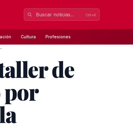
Ctrl+K
ación
Cultura
Profesiones
..
aller de
 por
la