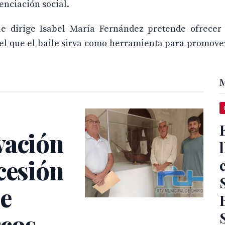
enciación social.
e dirige Isabel María Fernández pretende ofrecer
n el que el baile sirva como herramienta para promove
M
vación
cesión
de
rcos