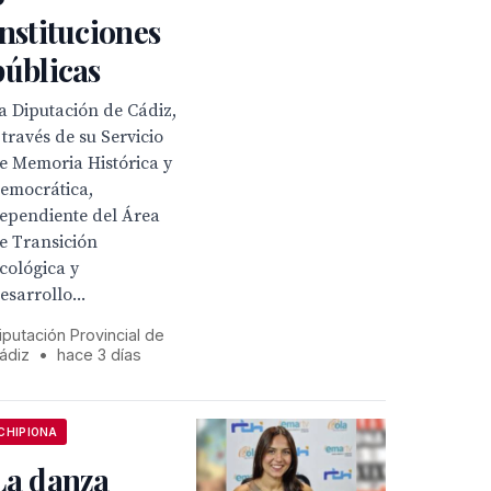
instituciones
públicas
a Diputación de Cádiz,
 través de su Servicio
e Memoria Histórica y
emocrática,
ependiente del Área
e Transición
cológica y
esarrollo...
iputación Provincial de
ádiz
•
hace 3 días
CHIPIONA
La danza