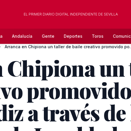
EL PRIMER DIARIO DIGITAL INDEPENDIENTE DE SEVILLA
la
Andalucía
Gente
Deportes
Toros
Comunic
Arranca en Chipiona un taller de baile creativo promovido po.
 Chipiona un t
tivo promovido
z a través de 