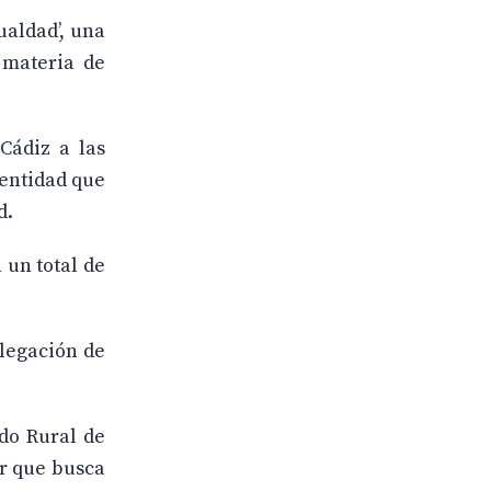
ualdad’, una
n materia de
Cádiz a las
 entidad que
d.
 un total de
elegación de
ndo Rural de
er que busca