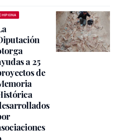
CHIPIONA
La
Diputación
otorga
ayudas a 25
proyectos de
Memoria
Histórica
desarrollados
por
asociaciones
o