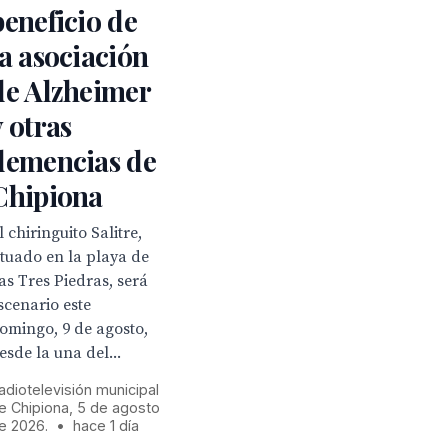
beneficio de
la asociación
de Alzheimer
y otras
demencias de
Chipiona
l chiringuito Salitre,
ituado en la playa de
as Tres Piedras, será
scenario este
omingo, 9 de agosto,
esde la una del...
adiotelevisión municipal
e Chipiona, 5 de agosto
e 2026.
•
hace 1 día