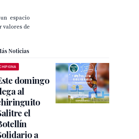
 un espacio
r valores de
ás Noticias
CHIPIONA
Este domingo
llega al
chiringuito
Salitre el
Botellín
Solidario a