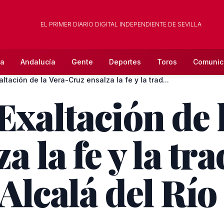
EL PRIMER DIARIO DIGITAL INDEPENDIENTE DE SEVILLA
la
Andalucía
Gente
Deportes
Toros
Comunic
altación de la Vera-Cruz ensalza la fe y la trad...
Exaltación de 
a la fe y la tr
Alcalá del Río