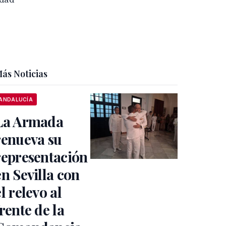
ás Noticias
ANDALUCÍA
La Armada
renueva su
representación
en Sevilla con
el relevo al
frente de la