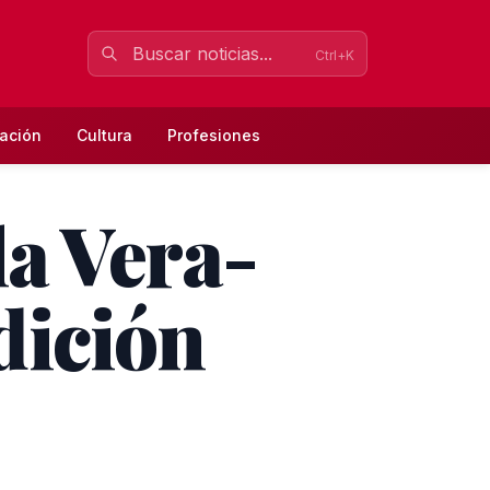
Ctrl+K
ación
Cultura
Profesiones
la Vera-
adición