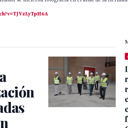
tch?v=TJVzLyTpH6A
M
la
ación
adas
ón