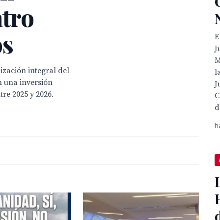
atro
os
E
J
M
zación integral del
l
n una inversión
J
tre 2025 y 2026.
C
d
h