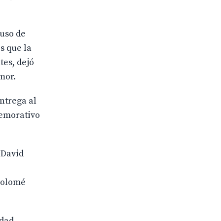
puso de
s que la
tes, dejó
mor.
ntrega al
memorativo
 David
rtolomé
ndad