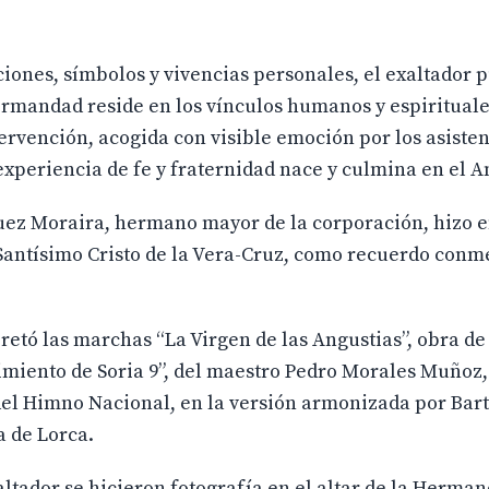
iones, símbolos y vivencias personales, el exaltador 
ermandad reside en los vínculos humanos y espirituale
ervención, acogida con visible emoción por los asisten
experiencia de fe y fraternidad nace y culmina en el A
quez Moraira, hermano mayor de la corporación, hizo e
 Santísimo Cristo de la Vera-Cruz, como recuerdo con
retó las marchas “La Virgen de las Angustias”, obra de
imiento de Soria 9”, del maestro Pedro Morales Muñoz,
 del Himno Nacional, en la versión armonizada por Ba
a de Lorca.
xaltador se hicieron fotografía en el altar de la Herma