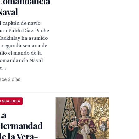
Comandancia
Naval
l capitán de navío
uan Pablo Díaz-Pache
ackinlay ha asumido
a segunda semana de
ulio el mando de la
omandancia Naval
e...
ace 3 días
ANDALUCÍA
La
Hermandad
de la Vera-