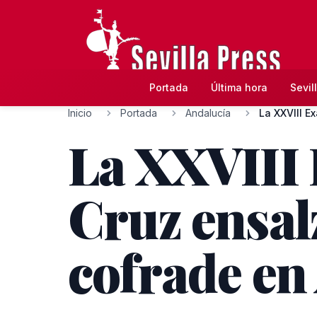
Portada
Última hora
Sevil
Inicio
Portada
Andalucía
La XXVIII Ex
La XXVIII 
Cruz ensalz
cofrade en 