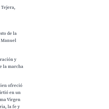
 Tejera,
sto de la
e Manuel
ración y
de la marcha
ien ofreció
irtió en un
ima Virgen
a, la fe y