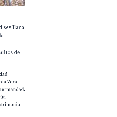
d sevillana
da
cultos de
idad
nta Vera-
a Hermandad.
núa
patrimonio