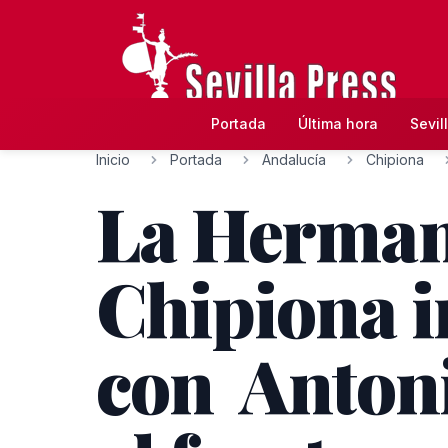
Portada
Última hora
Sevil
Inicio
Portada
Andalucía
Chipiona
La Herman
Chipiona i
con Antoni