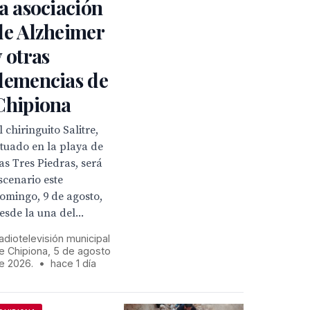
la asociación
de Alzheimer
y otras
demencias de
Chipiona
l chiringuito Salitre,
ituado en la playa de
as Tres Piedras, será
scenario este
omingo, 9 de agosto,
esde la una del...
adiotelevisión municipal
e Chipiona, 5 de agosto
e 2026.
•
hace 1 día