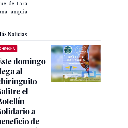
que de Lara
una amplia
ás Noticias
CHIPIONA
Este domingo
llega al
chiringuito
Salitre el
Botellín
Solidario a
beneficio de