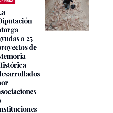
CHIPIONA
La
Diputación
otorga
ayudas a 25
proyectos de
Memoria
Histórica
desarrollados
por
asociaciones
o
instituciones