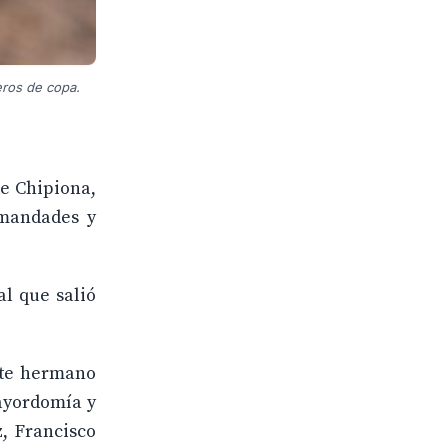
eros de copa.
de Chipiona,
rmandades y
l que salió
nte hermano
ayordomía y
, Francisco