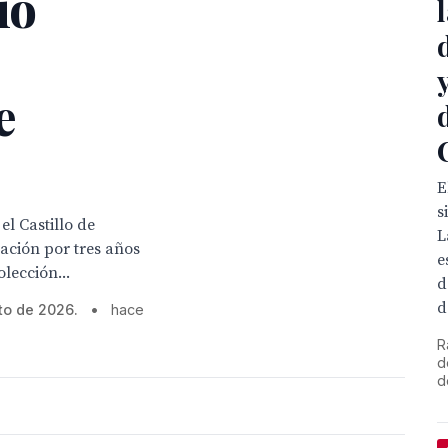
io
e
E
s
l Castillo de
L
ación por tres años
e
lección...
d
d
to de 2026.
•
hace
R
d
d