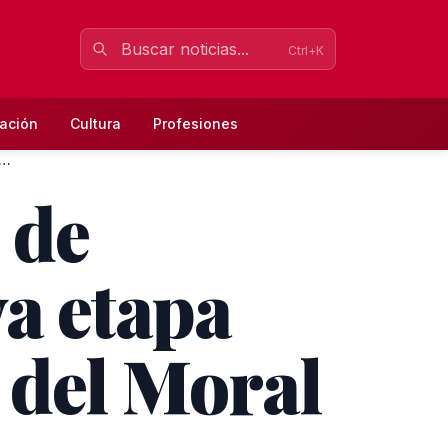
Ctrl+K
ación
Cultura
Profesiones
dad del Rocío de Chipiona inicia una nueva etapa co...
 de
a etapa
 del Moral