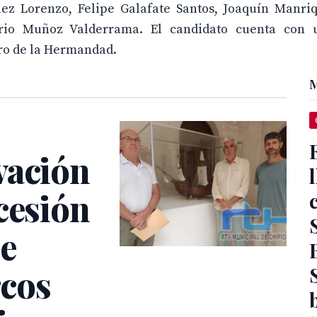
ez Lorenzo, Felipe Galafate Santos, Joaquín Manri
rio Muñoz Valderrama. El candidato cuenta con 
tro de la Hermandad.
M
vación
cesión
de
rcos