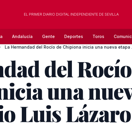
EL PRIMER DIARIO DIGITAL INDEPENDIENTE DE SEVILLA
la
Andalucía
Gente
Deportes
Toros
Comunic
La Herman
dad del Rocío
nicia una nuev
o Luis Lázaro