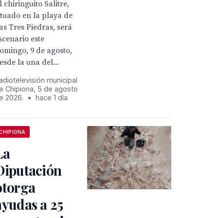
l chiringuito Salitre,
ituado en la playa de
as Tres Piedras, será
scenario este
omingo, 9 de agosto,
esde la una del...
adiotelevisión municipal
e Chipiona, 5 de agosto
e 2026.
•
hace 1 día
CHIPIONA
La
Diputación
otorga
ayudas a 25