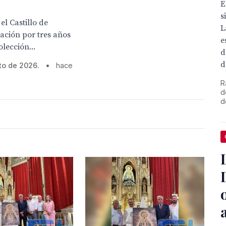
E
s
l Castillo de
L
ación por tres años
e
lección...
d
d
to de 2026.
•
hace
R
d
d