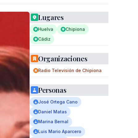
Lugares
Huelva
Chipiona
Cádiz
Organizaciones
Radio Televisión de Chipiona
Personas
José Ortega Cano
Daniel Matas
Marina Bernal
Luis Mario Aparcero