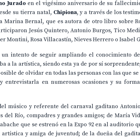
no Jurado
en el vigésimo aniversario de su fallecimi
esde su tierra natal,
Chipiona
, y a través de los testi
a Marina Bernal, que es autora de otro libro sobre R
 participaron Jesús Quintero, Antonio Burgos, Tico Medi
er Montini, Rosa Villacastín, Nieves Herrero o Isabel 
es un intento de seguir ampliando el conocimiento d
 a la artística, siendo esta ya de por sí sorprendent
sible de olvidar en todas las personas con las que se
 y entrevistarla en numerosas ocasiones y su form
del músico y referente del carnaval gaditano Antoni
s del Río, compadres y grandes amigos; de María Vid
zabache que se estrenó en la Expo 92 en al auditorio q
rtística y amiga de juventud; de la dueña del gadit