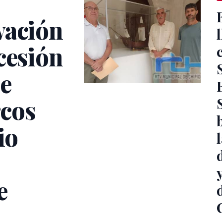
vación
cesión
de
rcos
io
e