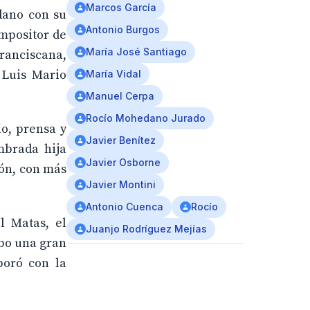
Marcos García
edano con su
Antonio Burgos
ompositor de
María José Santiago
ranciscana,
 Luis Mario
María Vidal
Manuel Cerpa
Rocío Mohedano Jurado
io, prensa y
Javier Benítez
mbrada hija
Javier Osborne
zón, con más
Javier Montini
Antonio Cuenca
Rocío
l Matas, el
Juanjo Rodríguez Mejías
ubo una gran
boró con la