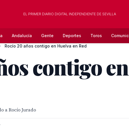
EL PRIMER DIARIO DIGITAL INDEPENDIENTE DE SEVILLA
la
Andalucía
Gente
Deportes
Toros
Comunic
Rocío 20 años contigo en Huelva en Red
ños contigo en
do a Rocío Jurado
7