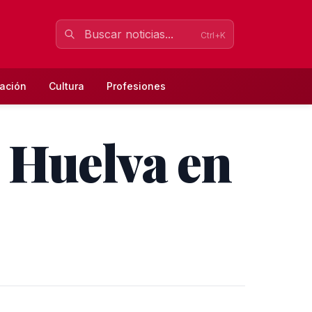
Ctrl+K
ación
Cultura
Profesiones
 Huelva en