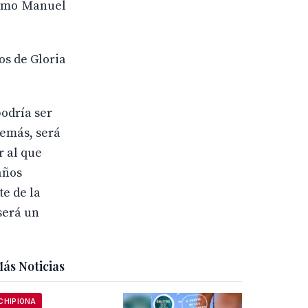
primo Manuel
os de Gloria
odría ser
demás, será
r al que
años
te de la
será un
ás Noticias
CHIPIONA