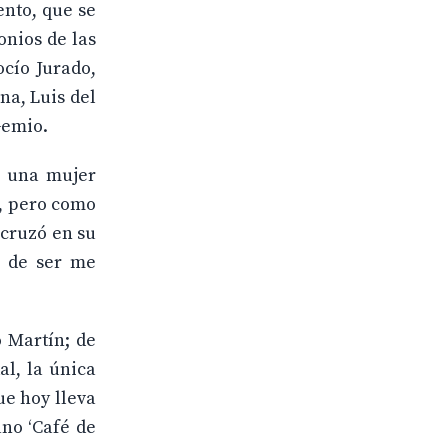
ento, que se
monios de las
ocío Jurado,
na, Luis del
Gemio.
e una mujer
e, pero como
 cruzó en su
a de ser me
o Martín; de
al, la única
ue hoy lleva
ano ‘Café de