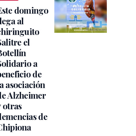
Este domingo
llega al
chiringuito
Salitre el
Botellín
Solidario a
beneficio de
la asociación
de Alzheimer
y otras
demencias de
Chipiona