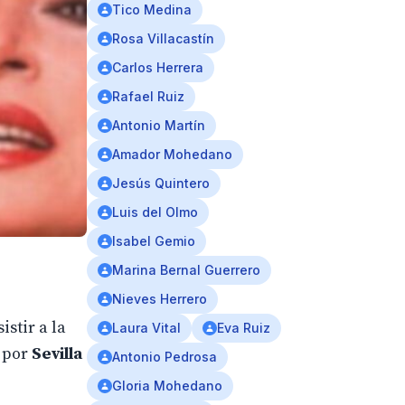
Tico Medina
Rosa Villacastín
Carlos Herrera
Rafael Ruiz
Antonio Martín
Amador Mohedano
Jesús Quintero
Luis del Olmo
Isabel Gemio
Marina Bernal Guerrero
Nieves Herrero
stir a la
Laura Vital
Eva Ruiz
o por
Sevilla
Antonio Pedrosa
Gloria Mohedano