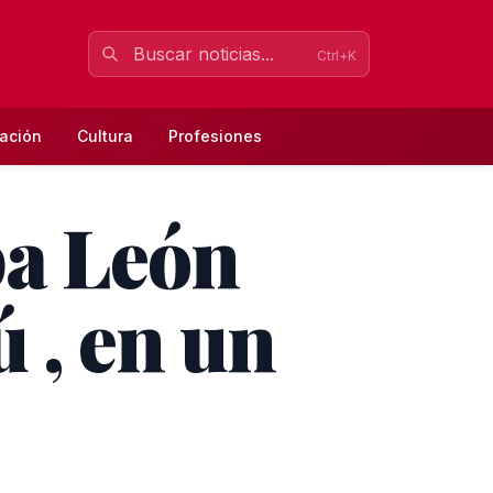
Ctrl+K
ación
Cultura
Profesiones
pa León
 , en un