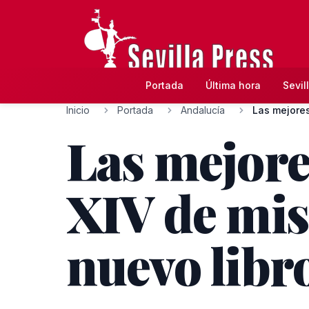
Portada
Última hora
Sevil
Inicio
Portada
Andalucía
Las mejores
Las mejore
XIV de mis
nuevo libr