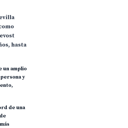
evilla
s como
revost
ños, hasta
e un amplio
 persona y
ento,
cord de una
 de
 más