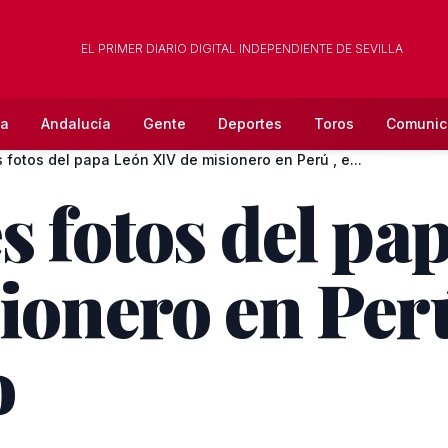
EL PRIMER DIARIO DIGITAL INDEPENDIENTE DE SEVILLA
la
Andalucía
Gente
Deportes
Toros
Comunic
 fotos del papa León XIV de misionero en Perú , e...
s fotos del pa
ionero en Perú
o