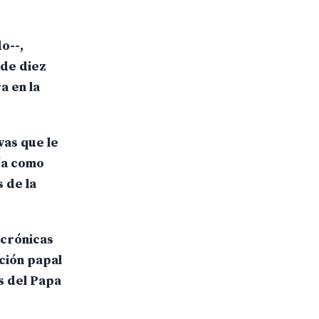
o--,
 de diez
a en la
vas que le
lía como
 de la
 crónicas
ción papal
s del Papa