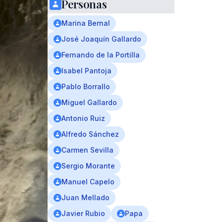
Personas
Marina Bernal
José Joaquín Gallardo
Fernando de la Portilla
Isabel Pantoja
Pablo Borrallo
Miguel Gallardo
Antonio Ruiz
Alfredo Sánchez
Carmen Sevilla
Sergio Morante
Manuel Capelo
Juan Mellado
Javier Rubio
Papa