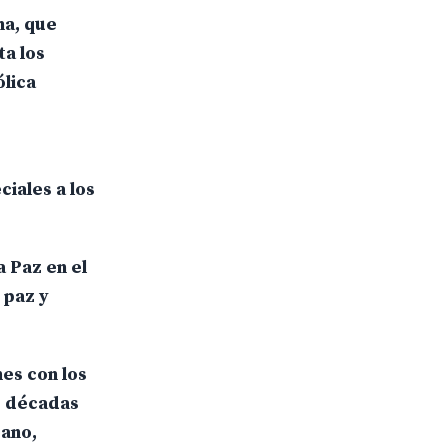
na, que
ta los
ólica
ciales a los
 Paz en el
 paz y
es con los
s décadas
uano,