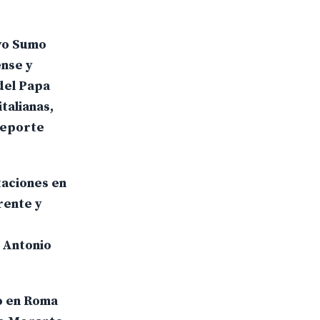
evo Sumo
ense y
del Papa
talianas,
deporte
taciones en
rente y
o Antonio
to en Roma