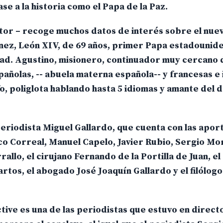
ase a la historia como el Papa de la Paz.
ditor – recoge muchos datos de interés sobre el nu
nez, León XIV, de 69 años, primer Papa estadounid
dad. Agustino, misionero, continuador muy cercano 
añolas, -- abuela materna española-- y francesas e i
o, poliglota hablando hasta 5 idiomas y amante del 
periodista Miguel Gallardo, que cuenta con las apor
co Correal, Manuel Capelo, Javier Rubio, Sergio Mo
allo, el cirujano Fernando de la Portilla de Juan, el
tos, el abogado José Joaquín Gallardo y el filólog
ctive es una de las periodistas que estuvo en direc