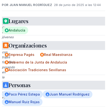
POR JUAN MANUEL RODRÍGUEZ
28 de junio de 2025 a las 12:44
Lugares
Un
grupo
Andalucía
de
jóvenes
adultos
Organizaciones
vestidos
con
Empresa Pagés
Real Maestranza
trajes
formales
Gobierno de la Junta de Andalucía
posando
Asociación Tradiciones Sevillanas
en
la
escalera
Personas
de
un
Paco Pérez Estepa
Juan Manuel Rodríguez
estadio.
Manuel Ruiz Rojas