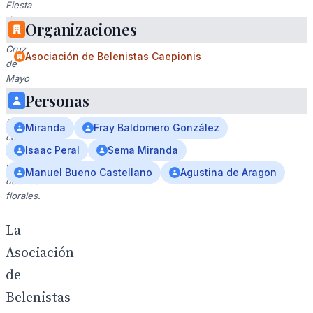
Fiesta
de
Organizaciones
la
Cruz
Asociación de Belenistas Caepionis
de
Mayo
2025
Personas
en
Chipiona,
Miranda
Fray Baldomero González
con
Isaac Peral
Sema Miranda
flores
y
Manuel Bueno Castellano
Agustina de Aragon
detalles
florales.
La
Asociación
de
Belenistas