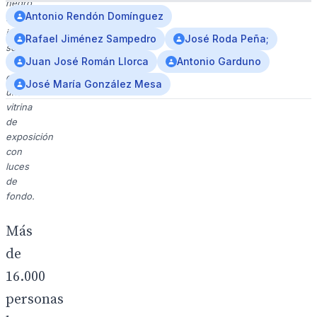
negro.
Antonio Rendón Domínguez
La
imagen
Rafael Jiménez Sampedro
José Roda Peña;
se
Juan José Román Llorca
Antonio Garduno
encuentra
en
José María González Mesa
una
vitrina
de
exposición
con
luces
de
fondo.
Más
de
16.000
personas