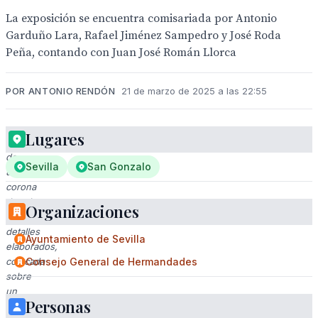
La exposición se encuentra comisariada por Antonio
Garduño Lara, Rafael Jiménez Sampedro y José Roda
Peña, contando con Juan José Román Llorca
POR ANTONIO RENDÓN
21 de marzo de 2025 a las 22:55
Lugares
Imagen
de
Sevilla
San Gonzalo
una
corona
dorada
Organizaciones
con
detalles
Ayuntamiento de Sevilla
elaborados,
colocada
Consejo General de Hermandades
sobre
un
Personas
velo