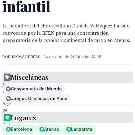
infantil
La nadadora del club sevillano Daniela Velázquez ha sido
convocada por la RFEN para una concentración
preparatoria de la prueba continental de mayo en Atenas.
POR MKMACPRESS
24 de abril de 2024 a las 14:35
Misceláneas
Una
joven
Campeonato del Mundo
en
un
Juegos Olímpicos de París
traje
de
Lugares
baño
rojo
sostiene
Barcelona
Atenas
Lanzarote