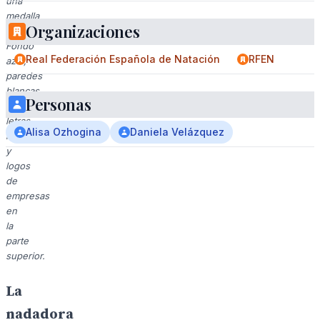
una
medalla
Organizaciones
dorada.
Fondo
Real Federación Española de Natación
RFEN
azul,
paredes
blancas
Personas
con
letras
Alisa Ozhogina
Daniela Velázquez
negras
y
logos
de
empresas
en
la
parte
superior.
La
nadadora