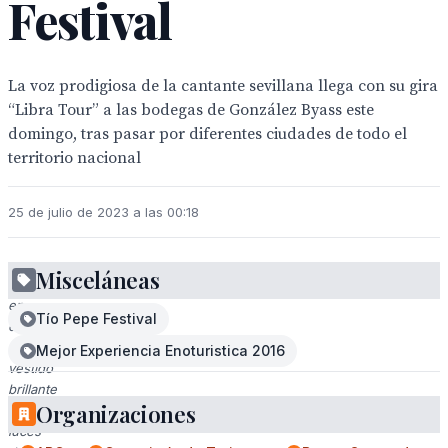
Festival
La voz prodigiosa de la cantante sevillana llega con su gira
“Libra Tour” a las bodegas de González Byass este
domingo, tras pasar por diferentes ciudades de todo el
territorio nacional
25 de julio de 2023 a las 00:18
Misceláneas
Canta
en
Tío Pepe Festival
escenario
con
Mejor Experiencia Enoturistica 2016
vestido
brillante
Organizaciones
y
luces