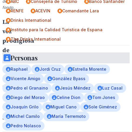
de
ABC
Consejería de Turismo
Banco Santander
fondo.
RENFE
ACEVIN
Comandante Lara
Drinks International
La
Instituto para la Calidad Turistica de Espana
voz
The Drinks International
prodigiosa
de
Personas
la
cantante
Raphael
Jordi Cruz
Estrella Morente
sevillana
Vicente Amigo
González Byass
llega
Pedro el Granaino
Jesús Méndez
Luz Casal
con
Diego del Morao
Celine Dion
Tom Jones
su
Joaquín Grilo
Miguel Cano
Sole Giménez
gira
Michel Camilo
María Terremoto
“Libra
Pedro Nolasco