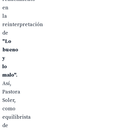
en
la
reinterpretación
de
"Lo
bueno
y
lo
malo".
Así,
Pastora
Soler,
como
equilibrista
de