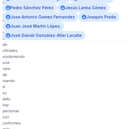
muestra
Pedro Sánchez Pérez
Jesús Lamia Gómez
a
un
Jose Antonio Gomez Fernandez
Joaquin Prada
hombre
Juan José Martín López;
mayor
con
José Daniel González-Aller Lacalle
uniforme
de
oficiales,
sosteniendo
una
vara
de
mando.
A
su
lado,
hay
personas
con
uniformes