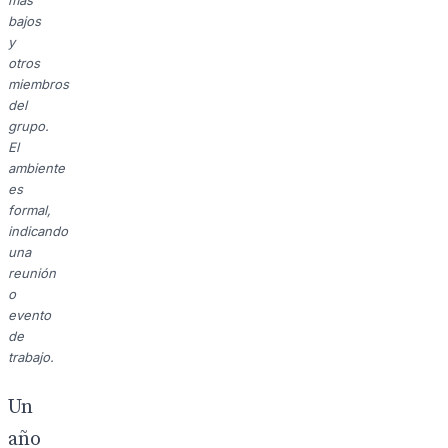
más
bajos
y
otros
miembros
del
grupo.
El
ambiente
es
formal,
indicando
una
reunión
o
evento
de
trabajo.
Un
año