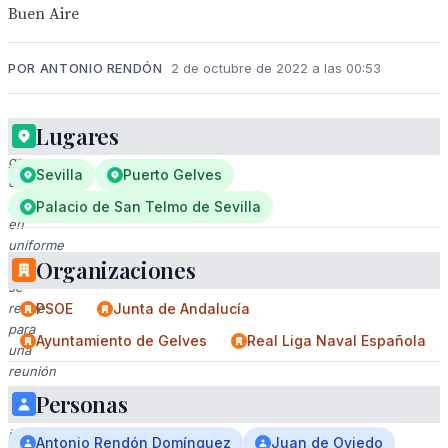
Buen Aire
POR ANTONIO RENDÓN
2 de octubre de 2022 a las 00:53
Lugares
Un
grupo
Sevilla
Puerto Gelves
de
personas
Palacio de San Telmo de Sevilla
en
uniforme
Organizaciones
militar
se
reúne
PSOE
Junta de Andalucía
para
Ayuntamiento de Gelves
Real Liga Naval Española
una
reunión
formal.
Personas
La
imagen
Antonio Rendón Domínguez
Juan de Oviedo