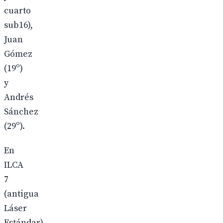
cuarto
sub16),
Juan
Gómez
(19º)
y
Andrés
Sánchez
(29º).
En
ILCA
7
(antigua
Láser
Estándar),