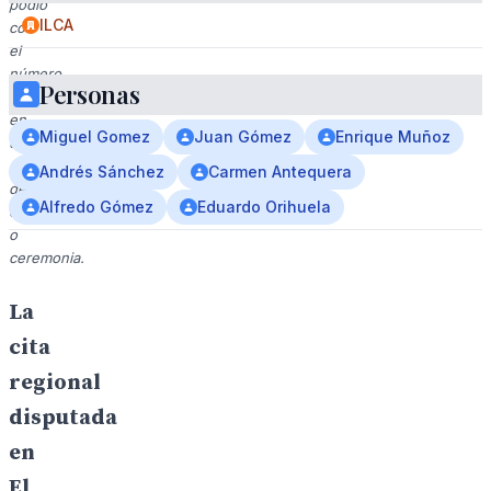
podio
ILCA
con
el
número
Personas
1,
en
Miguel Gomez
Juan Gómez
Enrique Muñoz
un
contexto
Andrés Sánchez
Carmen Antequera
de
Alfredo Gómez
Eduardo Orihuela
competición
o
ceremonia.
La
cita
regional
disputada
en
El