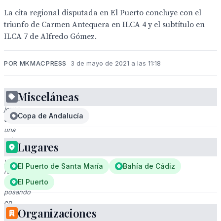
La cita regional disputada en El Puerto concluye con el
triunfo de Carmen Antequera en ILCA 4 y el subtítulo en
ILCA 7 de Alfredo Gómez.
POR MKMACPRESS
3 de mayo de 2021 a las 11:18
Misceláneas
Un
joven
Copa de Andalucía
con
una
máscara
Lugares
facial
y
El Puerto de Santa María
Bahía de Cádiz
ropa
deportiva,
El Puerto
posando
en
Organizaciones
un