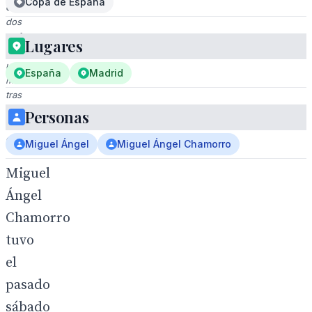
Copa de España
con
dos
trofeos
Lugares
y
una
España
Madrid
medalla
tras
un
Personas
éxito
deportivo.
Miguel Ángel
Miguel Ángel Chamorro
Miguel
Ángel
Chamorro
tuvo
el
pasado
sábado