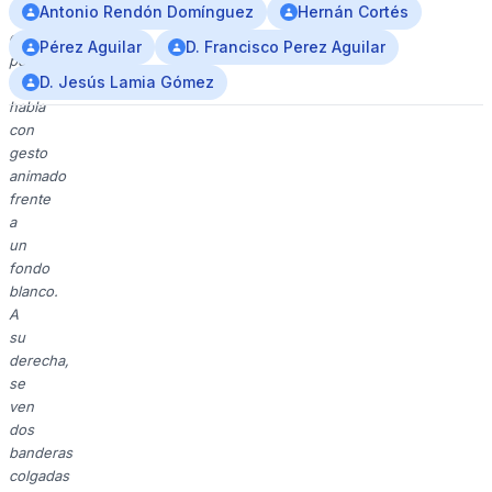
Antonio Rendón Domínguez
Hernán Cortés
en
el
Pérez Aguilar
D. Francisco Perez Aguilar
pecho
D. Jesús Lamia Gómez
izquierdo,
habla
con
gesto
animado
frente
a
un
fondo
blanco.
A
su
derecha,
se
ven
dos
banderas
colgadas