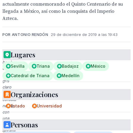
actualmente conmemorando el Quinto Centenario de su
llegada a México, así como la conquista del Imperio
Azteca.
POR ANTONIO RENDÓN
29 de diciembre de 2019 a las 19:43
Lugares
Un
hombre
Sevilla
Triana
Badajoz
México
en
traje
Catedral de Triana
Medellín
gris
claro
Organizaciones
y
corbata
negra,
Estado
Universidad
con
una
Personas
insignia
dorada