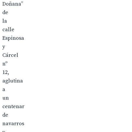
Doñana”
de
la
calle
Espinosa
y
Cárcel
nº
12,
aglutina
a
un
centenar
de
navarros