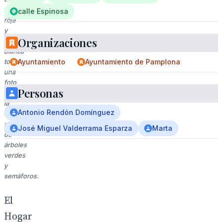
gorra
calle Espinosa
roja
y
Organizaciones
camisa
blanca
toma
Ayuntamiento
Ayuntamiento de Pamplona
una
foto
Personas
en
la
Antonio Rendón Domínguez
calle,
rodeado
José Miguel Valderrama Esparza
Marta
de
árboles
verdes
y
semáforos.
El
Hogar