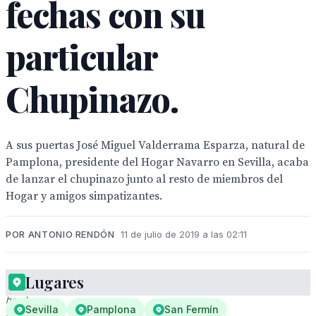
fechas con su
particular
Chupinazo.
A sus puertas José Miguel Valderrama Esparza, natural de
Pamplona, presidente del Hogar Navarro en Sevilla, acaba
de lanzar el chupinazo junto al resto de miembros del
Hogar y amigos simpatizantes.
POR ANTONIO RENDÓN
11 de julio de 2019 a las 02:11
Lugares
Un
hombre
Sevilla
Pamplona
San Fermín
con