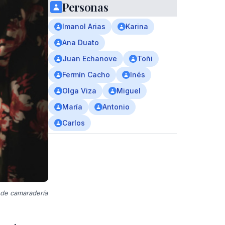
Personas
Imanol Arias
Karina
Ana Duato
Juan Echanove
Toñi
Fermín Cacho
Inés
Olga Viza
Miguel
María
Antonio
Carlos
 de camaradería