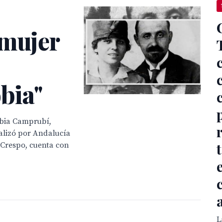
 mujer
bia"
nobia Camprubí,
alizó por Andalucía
 Crespo, cuenta con
L