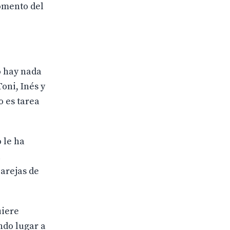
momento del
o hay nada
oni, Inés y
o es tarea
 le ha
l
parejas de
uiere
ndo lugar a