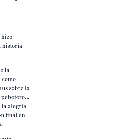
 hizo
 historia
e la
pe como
aus sobre la
el pebetero…
la alegría
n final en
a.