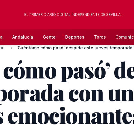
EL PRIMER DIARIO DIGITAL INDEPENDIENTE DE SEVILLA
la
Andalucía
Gente
Deportes
Toros
Comunic
ion
cómo pasó’ de
porada con un
s emocionante