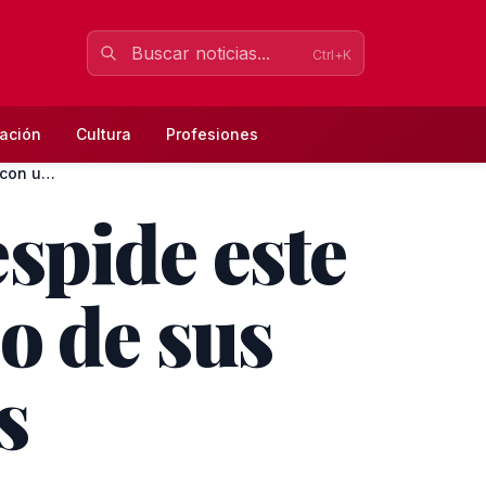
Ctrl+K
ación
Cultura
Profesiones
‘Cuéntame cómo pasó’ despide este jueves temporada con uno d...
spide este
o de sus
s