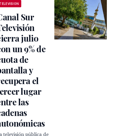
TELEVISION
Canal Sur
Televisión
cierra julio
con un 9% de
cuota de
pantalla y
recupera el
tercer lugar
entre las
cadenas
autonómicas
a televisión pública de