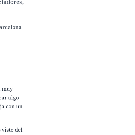
ctadores,
Barcelona
á muy
rar algo
ja con un
 visto del