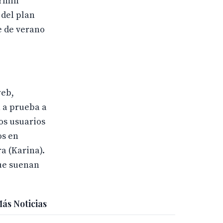
ermin
 del plan
e de verano
web,
n a prueba a
Los usuarios
os en
ra (Karina).
que suenan
ás Noticias