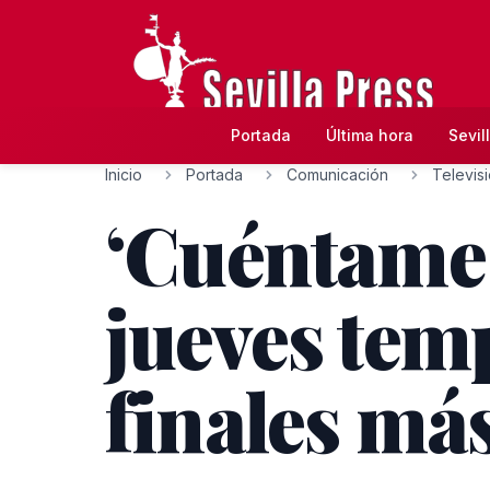
Portada
Última hora
Sevil
Inicio
Portada
Comunicación
Televis
‘Cuéntame 
jueves tem
finales má