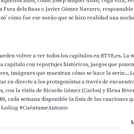
a aquellos años, como Josep Miquel Abad, Olga Viza, F
a Fura dels Baus o Javier Gómez Navarro, responsable
ó’ cómo fue ese sueño que se hizo realidad una noch
eden volver a ver todos los capítulos en RTVE.es. La 
a capítulo con reportajes históricos, juegos que pone
tores, imágenes que muestran cómo se hace la serie... 
ar en directo a los protagonistas a través de encuentr
as, con la visita de Ricardo Gómez (Carlos) y Elena Rive
 80, cada semana disponible la lista de las canciones 
l
hashtag
#CuéntameAntonio
M