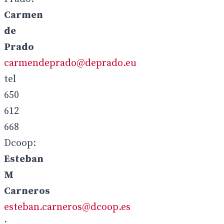
Carmen
de
Prado
carmendeprado@deprado.eu
tel
650
612
668
Dcoop:
Esteban
M
Carneros
esteban.carneros@dcoop.es
;