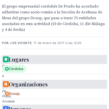
El grupo empresarial cordobés De Prado ha acordado
adherirse como socio común a la Sección de Aceituna de
Mesa del grupo Dcoop, que pasa a tener 25 entidades
asociadas en esta actividad (10 de Córdoba, 11 dle Málaga
y 4 de Sevila)
POR J DE VICENTE
17 de enero de 2017 a las 12:00
Lugares
Este
logo
Córdoba
representa
a
la
Organizaciones
familia
De
Dcoop
Prado,
fundada
en