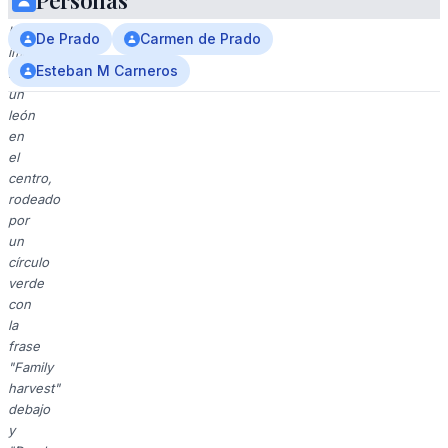
Personas
1831.
La
De Prado
Carmen de Prado
imagen
Esteban M Carneros
muestra
un
león
en
el
centro,
rodeado
por
un
círculo
verde
con
la
frase
"Family
harvest"
debajo
y