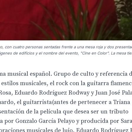
o, con cuatro personas sentadas frente a una mesa roja y dos presenta
genes de edificios y el nombre del evento, "Cine en Color". La mesa ti
a musical español. Grupo de culto y referencia d
estilos musicales, el rock con la guitarra flamenc
 Rosa, Eduardo Rodríguez Rodway y Juan José Pala
uardo, el guitarrista(antes de pertenecer a Trian
sentación de la película que desea ser un tributo
da por Gonzalo García Pelayo y producida por Sara
oraciones musicales de lujo, Eduardo Rodríguez