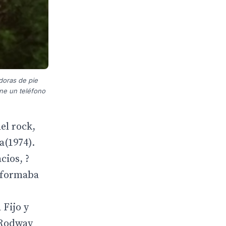
doras de pie
ene un teléfono
el rock,
a(1974).
cios, ?
a formaba
 Fijo y
 Rodway