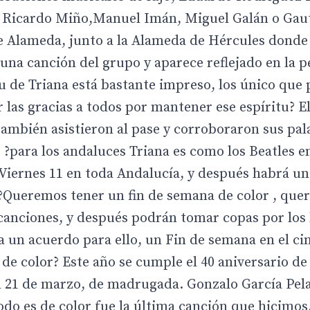
 Ricardo Miño,Manuel Imán, Miguel Galán o Gau
ne Alameda, junto a la Alameda de Hércules dond
una canción del grupo y aparece reflejado en la pe
u de Triana está bastante impreso, los único que
ar las gracias a todos por mantener ese espíritu? 
ambién asistieron al pase y corroboraron sus pal
 ?para los andaluces Triana es como los Beatles 
l Viernes 11 en toda Andalucía, y después habrá un
-?Queremos tener un fin de semana de color , qu
s canciones, y después podrán tomar copas por los
 un acuerdo para ello, un Fin de semana en el cin
 de color? Este año se cumple el 40 aniversario de
un 21 de marzo, de madrugada. Gonzalo García Pel
do es de color fue la última canción que hicimos, 