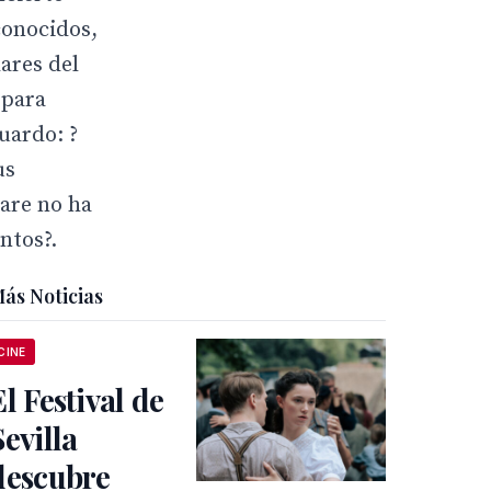
conocidos,
ares del
 para
uardo: ?
us
are no ha
ntos?.
ás Noticias
CINE
El Festival de
Sevilla
descubre