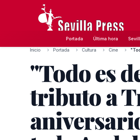
Portada
Última hora
Sevil
Inicio
Portada
Cultura
Cine
"Tod
"Todo es de
tributo a T
aniversari