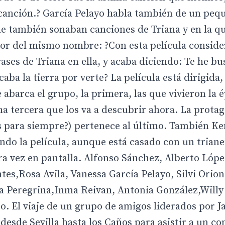
canción.? García Pelayo habla también de un peq
de también sonaban canciones de Triana y en la q
tor del mismo nombre: ?Con esta película consid
ses de Triana en ella, y acaba diciendo: Te he b
aba la tierra por verte? La película está dirigida,
 abarca el grupo, la primera, las que vivieron la é
a tercera que los va a descubrir ahora. La protag
es para siempre?) pertenece al último. También Ke
do la película, aunque está casado con un triane
a vez en pantalla. Alfonso Sánchez, Alberto Lópe
es,Rosa Avila, Vanessa García Pelayo, Silvi Orion
ta Peregrina,Inma Reivan, Antonia González,Willy
. El viaje de un grupo de amigos liderados por J
desde Sevilla hasta los Caños para asistir a un co