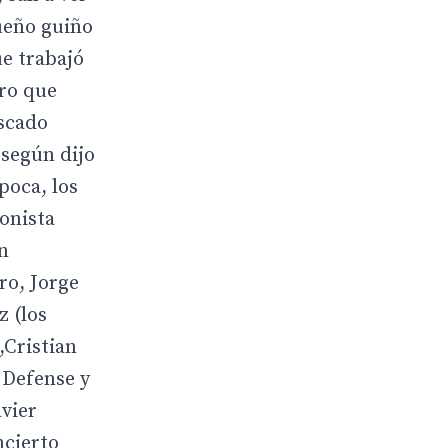
ueño guiño
ue trabajó
ero que
uscado
 según dijo
poca, los
onista
n
ro, Jorge
z (los
,Cristian
 Defense y
avier
ncierto