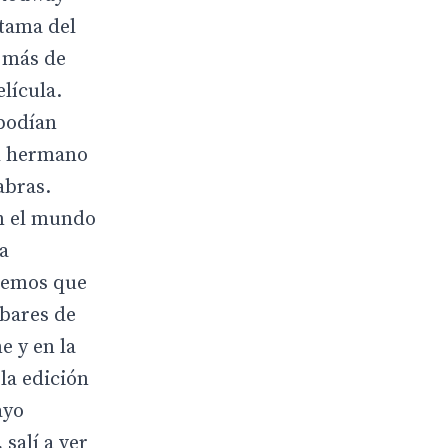
tama del
e más de
lícula.
 podían
El hermano
abras.
en el mundo
a
eremos que
 bares de
e y en la
 la edición
ayo
salí a ver