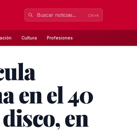
Ctrl+K
ación
Cultura
Profesiones
cula
a en el 40
 disco, en