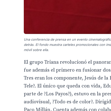
Una conferencia de prensa en un evento cinematográfic
detrás. El fondo muestra carteles promocionales con imá
móvil sobre ella.
El grupo Triana revolucionó el panoram
fue además el primero en fusionar dos 
Tres eran los componente, Jesús de la
Tele?. El único que queda con vida, Ed
parte de ?Los Payos?), estuvo en la pre
audiovisual, ?Todo es de color?. Dirigi
Paco Millán. Cuenta además con colab