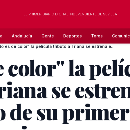
EL PRIMER DIARIO DIGITAL INDEPENDIENTE DE SEVILLA
la
Andalucía
Gente
Deportes
Toros
Comunic
o es de color" la película tributo a Triana se estrena e...
 color" la pelí
riana se estren
o de su primer