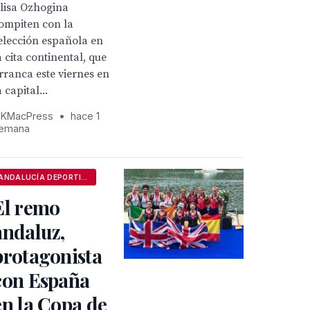
lisa Ozhogina
ompiten con la
elección española en
a cita continental, que
rranca este viernes en
a capital...
KMacPress
•
hace 1
emana
ANDALUCÍA DEPORTIVA
El remo
andaluz,
protagonista
con España
en la Copa de