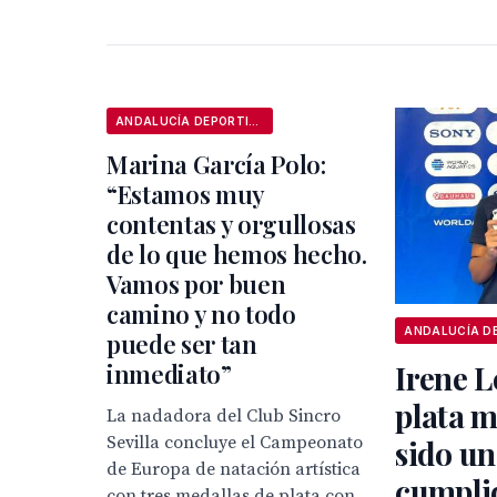
ANDALUCÍA DEPORTIVA
Marina García Polo:
“Estamos muy
contentas y orgullosas
de lo que hemos hecho.
Vamos por buen
camino y no todo
puede ser tan
inmediato”
Irene L
plata m
La nadadora del Club Sincro
Sevilla concluye el Campeonato
sido un
de Europa de natación artística
cumpli
con tres medallas de plata con...