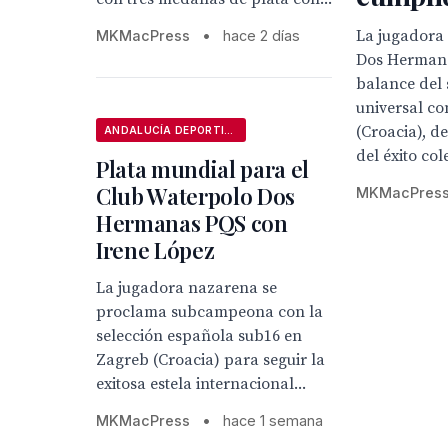
La jugadora
MKMacPress
•
hace 2 días
Dos Herman
balance del
universal c
(Croacia), d
ANDALUCÍA DEPORTIVA
del éxito cole
Plata mundial para el
Club Waterpolo Dos
MKMacPres
Hermanas PQS con
Irene López
La jugadora nazarena se
proclama subcampeona con la
selección española sub16 en
Zagreb (Croacia) para seguir la
exitosa estela internacional...
MKMacPress
•
hace 1 semana