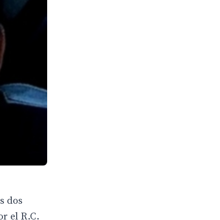
us dos
r el R.C.