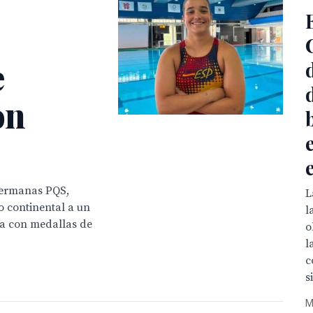
e
on
Hermanas PQS,
L
o continental a un
l
ta con medallas de
o
l
c
s
M