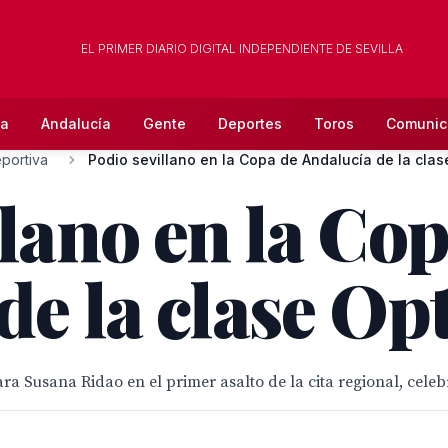
EL PRIMER DIARIO DIGITAL INDEPENDIENTE DE SEVILLA
la
Andalucía
Gente
Deportes
Toros
Comunic
portiva
Podio sevillano en la Copa de Andalucía de la clas
llano en la Co
de la clase Op
ra Susana Ridao en el primer asalto de la cita regional, cele