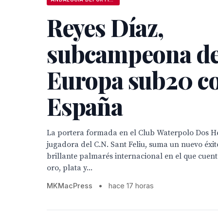
Reyes Díaz,
subcampeona d
Europa sub20 c
España
La portera formada en el Club Waterpolo Dos 
jugadora del C.N. Sant Feliu, suma un nuevo éxit
brillante palmarés internacional en el que cuen
oro, plata y...
MKMacPress
•
hace 17 horas