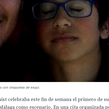
os con chaquetas de esquí.
ist celebraba este fin de semana el primero de s
Málaga como escenario. En una cita organizada po