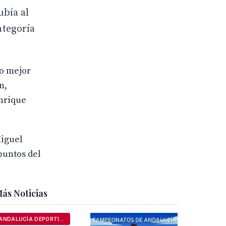
ubía al
ategoría
mo mejor
n,
Enrique
Miguel
puntos del
ás Noticias
ANDALUCÍA DEPORTIVA