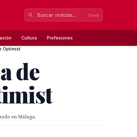
Ctrl+K
ación
Cultura
Profesiones
e Optimist
pa de
timist
brado en Málaga.