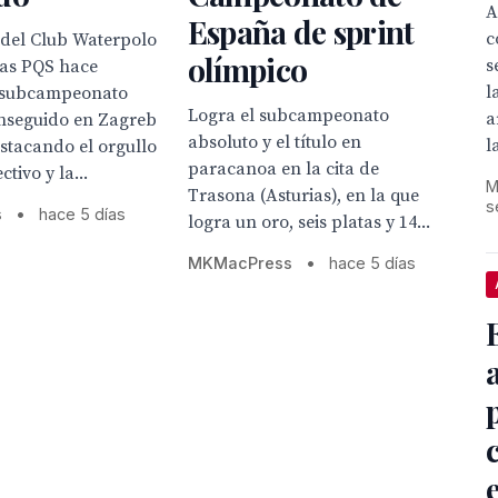
A
España de sprint
c
 del Club Waterpolo
olímpico
s
as PQS hace
l
 subcampeonato
Logra el subcampeonato
a
onseguido en Zagreb
absoluto y el título en
l
estacando el orgullo
paracanoa en la cita de
ctivo y la...
M
Trasona (Asturias), en la que
s
s
•
hace 5 días
logra un oro, seis platas y 14...
MKMacPress
•
hace 5 días