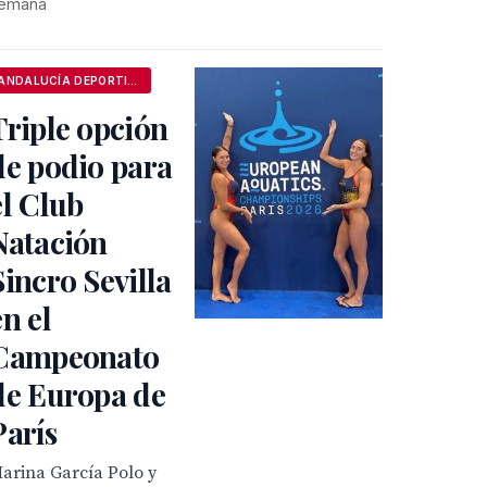
emana
ANDALUCÍA DEPORTIVA
Triple opción
de podio para
el Club
Natación
Sincro Sevilla
en el
Campeonato
de Europa de
París
arina García Polo y