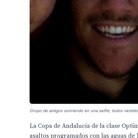
Grupo de amigos sonriendo en una selfie, todos vestid
La Copa de Andalucía de la clase Optim
asaltos programados con las aguas de 