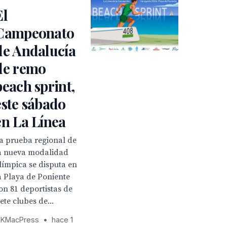
El
Campeonato
de Andalucía
de remo
beach sprint,
este sábado
en La Línea
a prueba regional de
a nueva modalidad
límpica se disputa en
a Playa de Poniente
on 81 deportistas de
iete clubes de...
KMacPress
•
hace 1