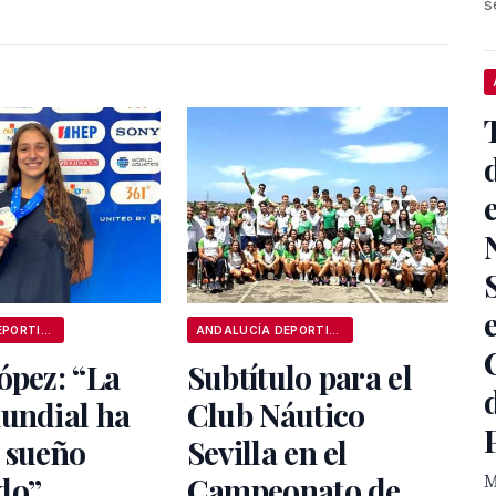
s
ANDALUCÍA DEPORTIVA
ANDALUCÍA DEPORTIVA
ópez: “La
Subtítulo para el
undial ha
Club Náutico
 sueño
Sevilla en el
do”
Campeonato de
M