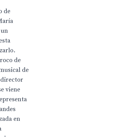
o de
María
 un
esta
zarlo.
rroco de
 musical de
 director
se viene
representa
randes
izada en
a