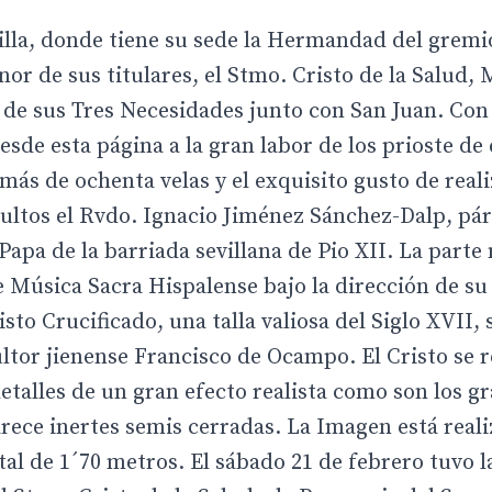
evilla, donde tiene su sede la Hermandad del gremi
nor de sus titulares, el Stmo. Cristo de la Salud, 
o de sus Tres Necesidades junto con San Juan. Con
sde esta página a la gran labor de los prioste de 
s de ochenta velas y el exquisito gusto de reali
cultos el Rvdo. Ignacio Jiménez Sánchez-Dalp, pá
Papa de la barriada sevillana de Pio XII. La parte
e Música Sacra Hispalense bajo la dirección de su
to Crucificado, una talla valiosa del Siglo XVII, 
cultor jienense Francisco de Ocampo. El Cristo se 
etalles de un gran efecto realista como son los g
rece inertes semis cerradas. La Imagen está real
l de 1´70 metros. El sábado 21 de febrero tuvo l