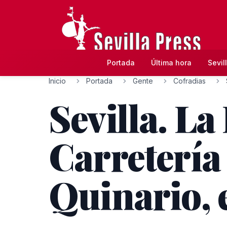
Portada
Última hora
Sevil
Inicio
Portada
Gente
Cofradias
Sevilla. L
Carretería 
Quinario, e