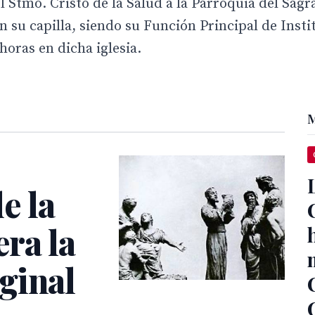
 Stmo. Cristo de la Salud a la Parroquia del Sagr
en su capilla, siendo su Función Principal de Insti
oras en dicha iglesia.
M
e la
ra la
ginal