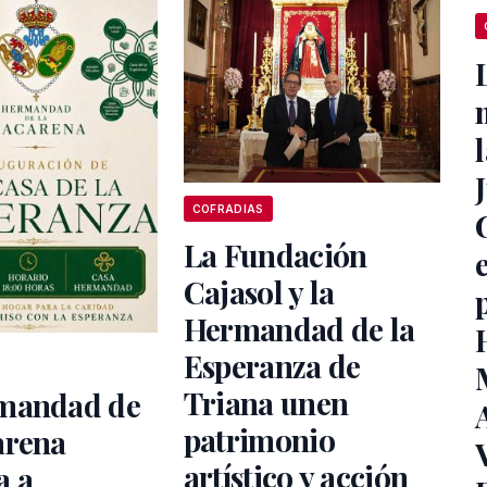
COFRADIAS
La Fundación
Cajasol y la
Hermandad de la
Esperanza de
Triana unen
mandad de
patrimonio
arena
artístico y acción
a a