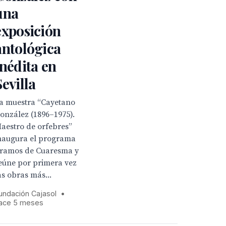
una
exposición
antológica
inédita en
Sevilla
a muestra “Cayetano
onzález (1896–1975).
aestro de orfebres”
naugura el programa
ramos de Cuaresma y
eúne por primera vez
as obras más...
undación Cajasol
•
ace 5 meses