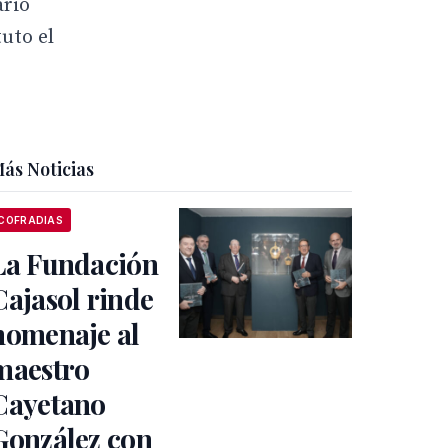
ario
tuto el
ás Noticias
COFRADIAS
La Fundación
Cajasol rinde
homenaje al
maestro
Cayetano
González con