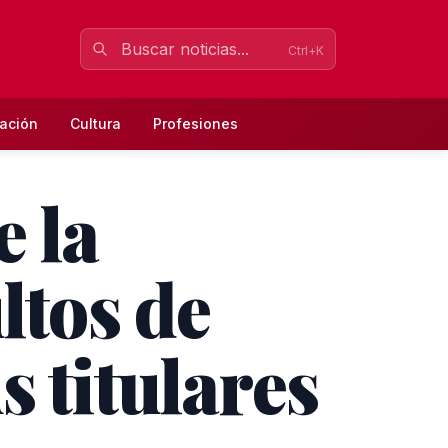
Ctrl+K
ación
Cultura
Profesiones
 la
ltos de
 titulares