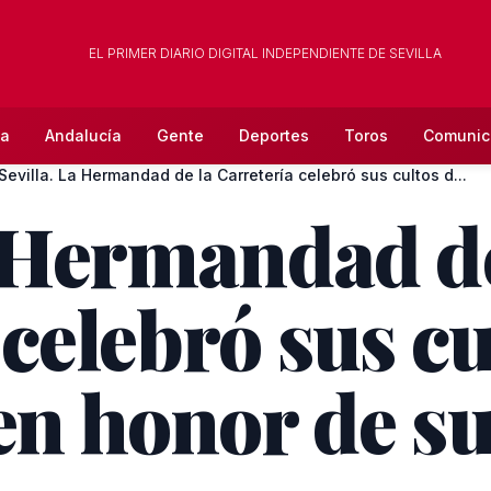
EL PRIMER DIARIO DIGITAL INDEPENDIENTE DE SEVILLA
la
Andalucía
Gente
Deportes
Toros
Comunic
Sevilla. La Hermandad de la Carretería celebró sus cultos d...
a Hermandad de
celebró sus cu
n honor de sus