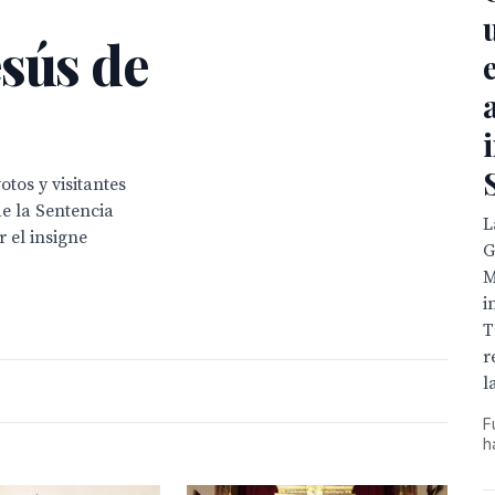
esús de
tos y visitantes
de la Sentencia
L
 el insigne
G
M
i
T
r
l
F
h