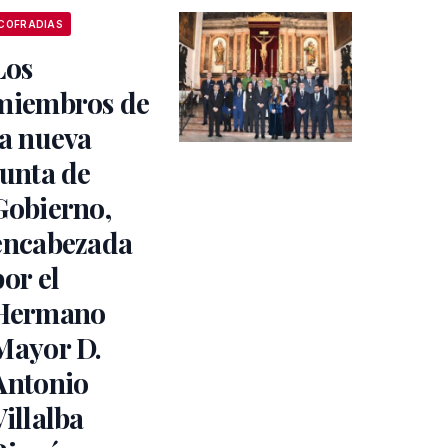
COFRADIAS
Los
miembros de
la nueva
Junta de
Gobierno,
encabezada
por el
Hermano
Mayor D.
Antonio
Villalba