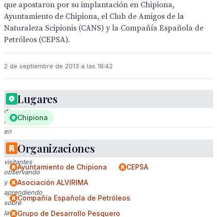
que apostaron por su implantación en Chipiona,
Ayuntamiento de Chipiona, el Club de Amigos de la
Naturaleza Scipionis (CANS) y la Compañía Española de
Petróleos (CEPSA).
2 de septiembre de 2013 a las 18:42
Lugares
Exposición
de
Chipiona
reptiles
en
un
Organizaciones
museo,
visitantes
Ayuntamiento de Chipiona
CEPSA
observando
y
Asociación ALVIRIMA
aprendiendo
Compañía Española de Petróleos
sobre
la
Grupo de Desarrollo Pesquero