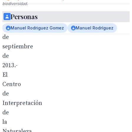
biodiversidad.
Personas
Chipiona
2
Manuel Rodriguez Gomez
Manuel Rodríguez
de
septiembre
de
2013.-
El
Centro
de
Interpretación
de
la
Naturaleza