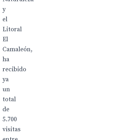
y
el
Litoral
El
Camaleón,
ha
recibido
ya
un
total
de
5.700
visitas
entre