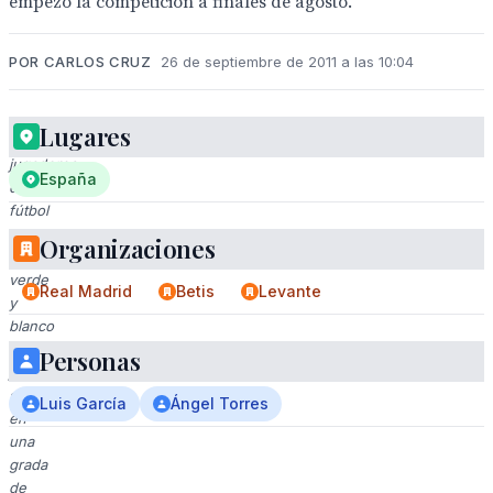
empezó la competición a finales de agosto.
POR CARLOS CRUZ
26 de septiembre de 2011 a las 10:04
Lugares
Tres
jugadores
España
de
fútbol
en
Organizaciones
uniforme
verde
Real Madrid
Betis
Levante
y
blanco
celebran
Personas
juntos,
sentados
Luis García
Ángel Torres
en
una
grada
de