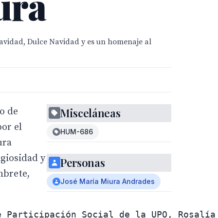
ura
Navidad, Dulce Navidad y es un homenaje al
to de
Misceláneas
por el
HUM-686
ura
igiosidad y
Personas
mbrete,
José María Miura Andrades
e Participación Social de la UPO, Rosalía