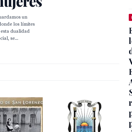
mujeres
 guardamos un
donde los límites
 esta dualidad
al, se...