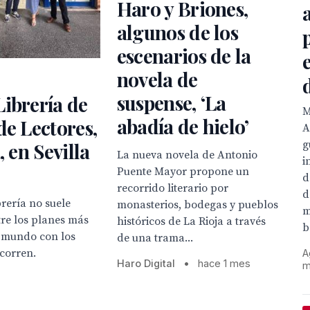
Haro y Briones,
te.
algunos de los
escenarios de la
novela de
suspense, ‘La
ibrería de
M
abadía de hielo’
de Lectores,
A
g
, en Sevilla
La nueva novela de Antonio
i
Puente Mayor propone un
d
recorrido literario por
d
brería no suele
monasterios, bodegas y pueblos
m
re los planes más
históricos de La Rioja a través
b
l mundo con los
de una trama...
corren.
A
Haro Digital
•
hace 1 mes
m