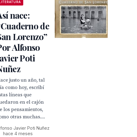
LITERATURA
Así nace:
“Cuaderno de
San Lorenzo”
Por Alfonso
Javier Poti
Nuñez
ace justo un año, tal
ía como hoy, escribí
stas líneas que
uedaron en el cajón
e los pensamientos,
omo otras muchas....
lfonso Javier Poti Nuñez
•
hace 4 meses