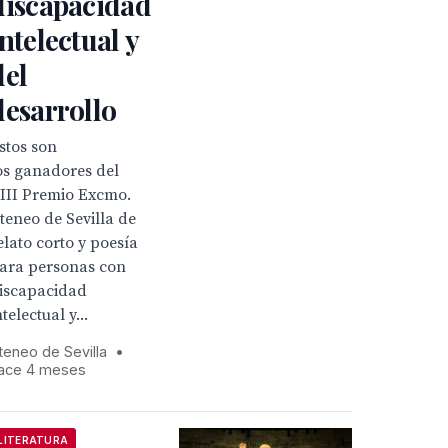
discapacidad
intelectual y
del
desarrollo
stos son
os ganadores del
III Premio Excmo.
teneo de Sevilla de
elato corto y poesía
ara personas con
iscapacidad
ntelectual y...
teneo de Sevilla
•
ace 4 meses
LITERATURA