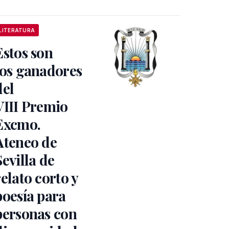
LITERATURA
Estos son
los ganadores
del
VIII Premio
Excmo.
Ateneo de
Sevilla de
relato corto y
poesía para
personas con