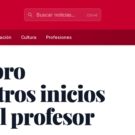
Ctrl+K
ación
Cultura
Profesiones
bro
tros inicios
l profesor