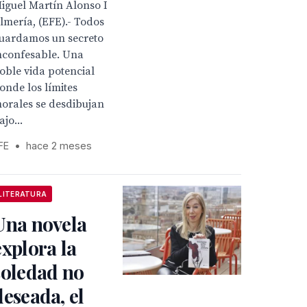
iguel Martín Alonso I
lmería, (EFE).- Todos
uardamos un secreto
nconfesable. Una
oble vida potencial
onde los límites
orales se desdibujan
ajo...
FE
•
hace 2 meses
LITERATURA
Una novela
explora la
soledad no
deseada, el