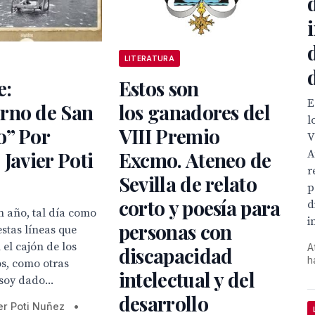
LITERATURA
e:
Estos son
E
rno de San
los ganadores del
l
o” Por
VIII Premio
V
A
 Javier Poti
Excmo. Ateneo de
r
Sevilla de relato
p
corto y poesía para
d
n año, tal día como
i
personas con
estas líneas que
el cajón de los
A
discapacidad
h
s, como otras
intelectual y del
soy dado...
desarrollo
er Poti Nuñez
•