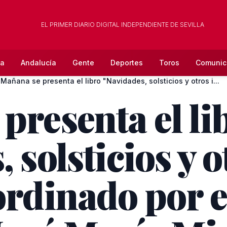
EL PRIMER DIARIO DIGITAL INDEPENDIENTE DE SEVILLA
la
Andalucía
Gente
Deportes
Toros
Comunic
Mañana se presenta el libro "Navidades, solsticios y otros i...
presenta el li
 solsticios y o
ordinado por e