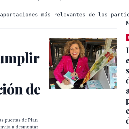
M
umplir
ción de
as puertas de Plan
 invita a desmontar