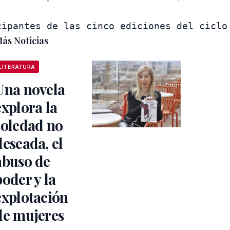
ás Noticias
LITERATURA
Una novela
explora la
soledad no
deseada, el
abuso de
poder y la
explotación
de mujeres