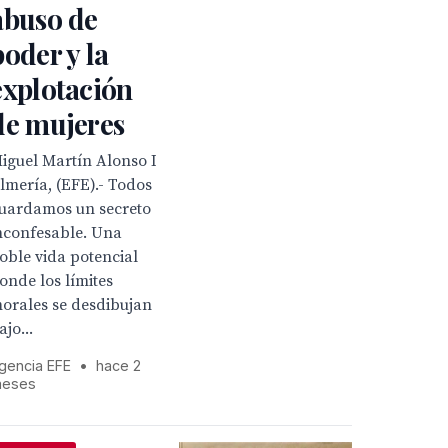
abuso de
poder y la
explotación
de mujeres
iguel Martín Alonso I
lmería, (EFE).- Todos
uardamos un secreto
nconfesable. Una
oble vida potencial
onde los límites
orales se desdibujan
ajo...
gencia EFE
•
hace 2
eses