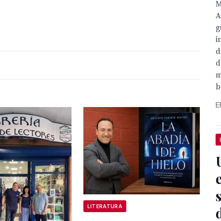
M
A
g
i
d
d
m
b
E
LITERATURA