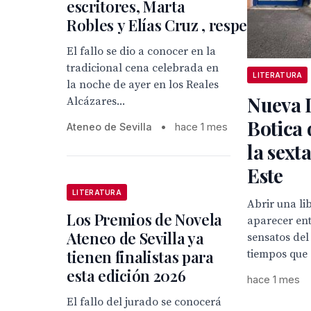
escritores, Marta
Robles y Elías Cruz , respectivamen
El fallo se dio a conocer en la
tradicional cena celebrada en
LITERATURA
la noche de ayer en los Reales
Nueva L
Alcázares...
Botica 
Ateneo de Sevilla
•
hace 1 mes
la sexta
Este
LITERATURA
Abrir una li
Los Premios de Novela
aparecer ent
Ateneo de Sevilla ya
sensatos de
tienen finalistas para
tiempos que 
esta edición 2026
hace 1 mes
El fallo del jurado se conocerá