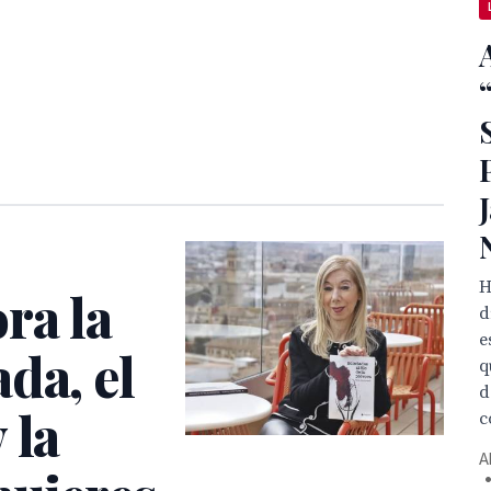
H
ra la
d
e
da, el
q
d
 la
c
A