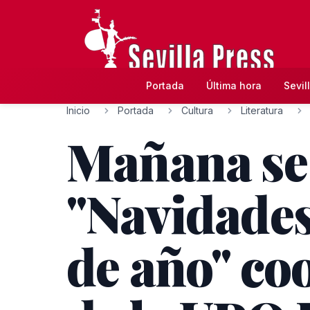
Portada
Última hora
Sevil
Inicio
Portada
Cultura
Literatura
Mañana se 
"Navidades,
de año" co