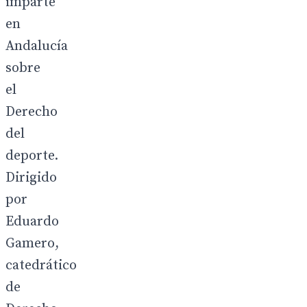
imparte
en
Andalucía
sobre
el
Derecho
del
deporte.
Dirigido
por
Eduardo
Gamero,
catedrático
de