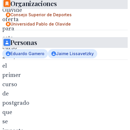
de
Organizaciones
Olavide
Consejo Superior de Deportes
oferta
Universidad Pablo de Olavide
para
este
Personas
curso
Eduardo Gamero
Jaime Lissavetzky
2010/2011
el
primer
curso
de
postgrado
que
se