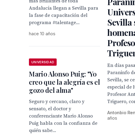
Paranin
más brillantes de toda
Andalucía llegan a Sevilla para
Univer
la fase de capacitación del
Sevilla 
programa #talentage...
homena
hace 10 años
Profes
Triguer
UNIVERSIDAD
En días pasa
Mario Alonso Puig: "Yo
Paraninfo d
Sevilla, se c
creo que la alegría es el
especial de
gozo del alma"
Profesor An
Seguro y cercano, claro y
Triguero, co
sensato, el doctor y
Antonbio Re
conferenciante Mario Alonso
años
Puig habla con la confianza de
quién sabe...