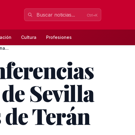
Ctrl+K
ación
Cultura
Profesiones
na...
nferencias
de Sevilla
 de Terán