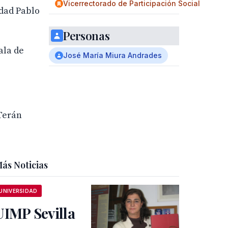
Vicerrectorado de Participación Social
idad Pablo
Personas
ala de
José María Miura Andrades
 Terán
ás Noticias
UNIVERSIDAD
UIMP Sevilla