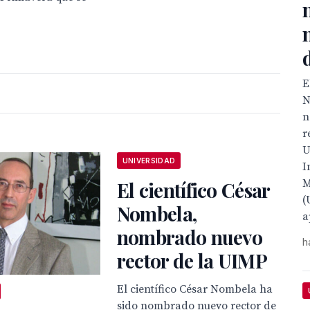
E
N
n
r
U
UNIVERSIDAD
I
M
El científico César
(
Nombela,
a
nombrado nuevo
h
rector de la UIMP
El científico César Nombela ha
sido nombrado nuevo rector de