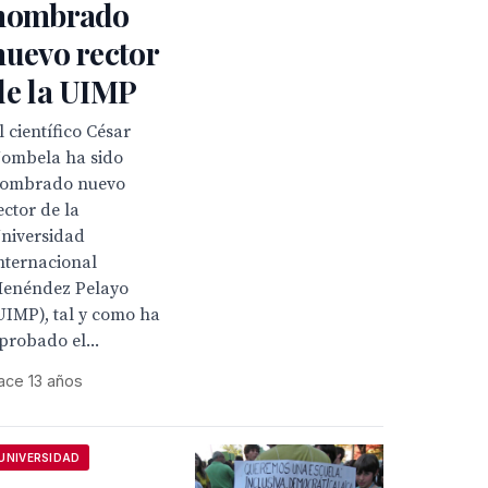
nombrado
nuevo rector
de la UIMP
l científico César
ombela ha sido
ombrado nuevo
ector de la
niversidad
nternacional
enéndez Pelayo
UIMP), tal y como ha
probado el...
ace 13 años
UNIVERSIDAD