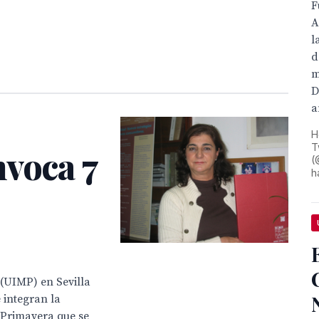
F
A
l
d
m
D
a
H
T
nvoca 7
(
h
(UIMP) en Sevilla
 integran la
 Primavera que se