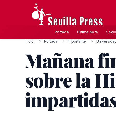
Portada
Última hora
Sevil
Inicio
Portada
Importante
Universida
Mañana fin
sobre la Hi
impartidas