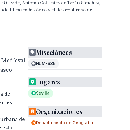
de Olavide, Antonio Collantes de Terán Sánchez,
ada El casco histórico y el desarrollismo de
Misceláneas
a Medieval
HUM-686
casco
Lugares
Sevilla
ea de
entes
Organizaciones
a urbana de
Departamento de Geografía
e esta