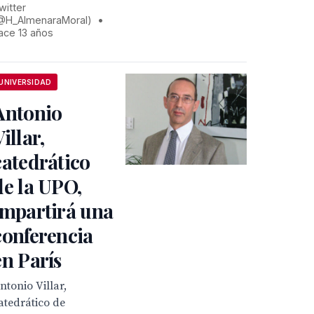
witter
@H_AlmenaraMoral)
•
ace 13 años
UNIVERSIDAD
Antonio
illar,
catedrático
de la UPO,
impartirá una
conferencia
en París
ntonio Villar,
atedrático de