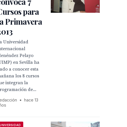
convoca 7
Cursos para
la Primavera
2013
a Universidad
nternacional
enéndez Pelayo
UIMP) en Sevilla ha
ado a conocer esta
añana los 8 cursos
ue integran la
rogramación de...
edacción
•
hace 13
ños
UNIVERSIDAD