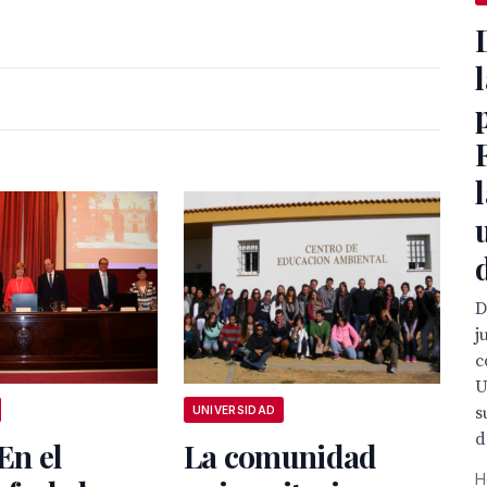
D
j
c
U
s
UNIVERSIDAD
d
.En el
La comunidad
H