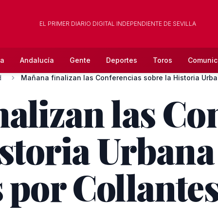
EL PRIMER DIARIO DIGITAL INDEPENDIENTE DE SEVILLA
la
Andalucía
Gente
Deportes
Toros
Comunic
d
Mañana finalizan las Conferencias sobre la Historia Urba
alizan las Co
storia Urbana 
 por Collantes