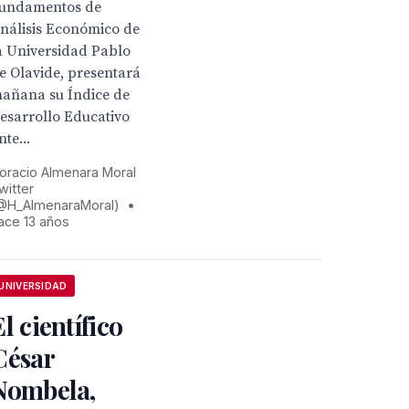
undamentos de
nálisis Económico de
a Universidad Pablo
e Olavide, presentará
añana su Índice de
esarrollo Educativo
nte...
oracio Almenara Moral
witter
@H_AlmenaraMoral)
•
ace 13 años
UNIVERSIDAD
El científico
César
Nombela,