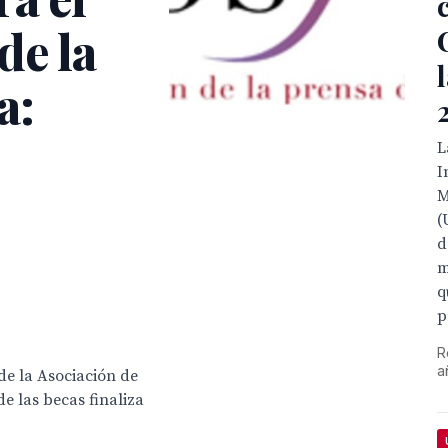
de la
a:
L
I
M
(
d
m
q
p
R
a
 de la Asociación de
de las becas finaliza