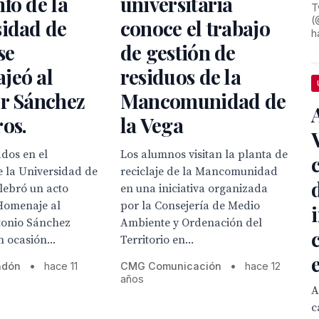
fo de la
universitaria
T
(
sidad de
conoce el trabajo
h
se
de gestión de
jeó al
residuos de la
or Sánchez
Mancomunidad de
os.
la Vega
V
dos en el
Los alumnos visitan la planta de
e la Universidad de
reciclaje de la Mancomunidad
elebró un acto
en una iniciativa organizada
 Homenaje al
por la Consejería de Medio
tonio Sánchez
Ambiente y Ordenación del
n ocasión...
Territorio en...
ndón
•
hace 11
CMG Comunicación
•
hace 12
años
A
c