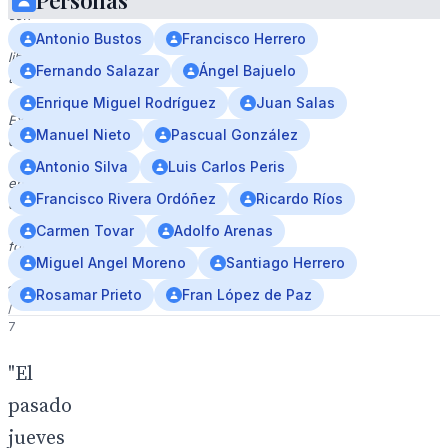
Personas
con
un
Antonio Bustos
Francisco Herrero
libro
Fernando Salazar
Ángel Bajuelo
titulado
'Los
Enrique Miguel Rodríguez
Juan Salas
Exploradores
Manuel Nieto
Pascual González
de
Sevilla'
Antonio Silva
Luis Carlos Peris
en
Francisco Rivera Ordóñez
Ricardo Ríos
un
entorno
Carmen Tovar
Adolfo Arenas
formal.
Miguel Angel Moreno
Santiago Herrero
1
Rosamar Prieto
Fran López de Paz
/
7
"El
pasado
jueves