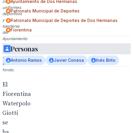
con
Ayuntamiento de Dos Hermanas
uniformes
Patronato Municipal de Deportes
deportivos
y
Patronato Municipal de Deportes de Dos Hermanas
banderas
Fiorentina
del
Ayuntamiento
de
Personas
Huelva
en
Antonio Ramos
Javier Conesa
Inés Brito
el
fondo.
El
Fiorentina
Waterpolo
Giotti
se
ha