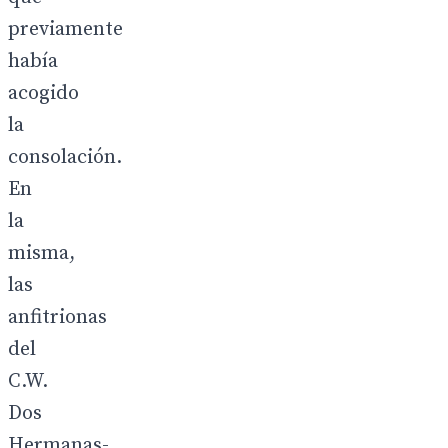
previamente
había
acogido
la
consolación.
En
la
misma,
las
anfitrionas
del
C.W.
Dos
Hermanas-