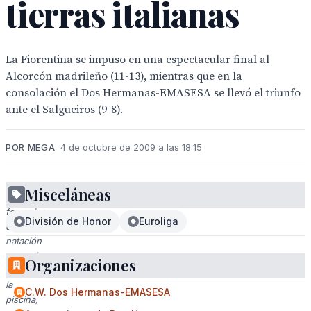
tierras italianas
La Fiorentina se impuso en una espectacular final al
Alcorcón madrileño (11-13), mientras que en la
consolación el Dos Hermanas-EMASESA se llevó el triunfo
ante el Salgueiros (9-8).
POR MEGA
4 de octubre de 2009 a las 18:15
Misceláneas
Equipo
femenino
División de Honor
Euroliga
de
natación
posando
Organizaciones
en
la
C.W. Dos Hermanas-EMASESA
piscina,