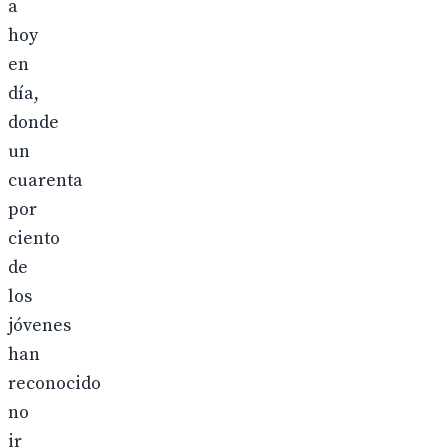
a
hoy
en
día,
donde
un
cuarenta
por
ciento
de
los
jóvenes
han
reconocido
no
ir