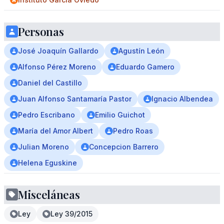
Personas
José Joaquín Gallardo
Agustín León
Alfonso Pérez Moreno
Eduardo Gamero
Daniel del Castillo
Juan Alfonso Santamaría Pastor
Ignacio Albendea
Pedro Escribano
Emilio Guichot
María del Amor Albert
Pedro Roas
Julian Moreno
Concepcion Barrero
Helena Eguskine
Misceláneas
Ley
Ley 39/2015