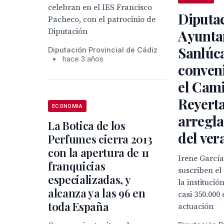
celebran en el IES Francisco
Diputac
Pacheco, con el patrocinio de
Diputación
Ayunta
Sanlúca
Diputación Provincial de Cádiz
•
hace 3 años
conven
el Cami
Reyerta
ECONOMIA
arregla
La Botica de los
del ver
Perfumes cierra 2013
con la apertura de 11
Irene García
franquicias
suscriben el
especializadas, y
la institució
alcanza ya las 96 en
casi 350.000
toda España
actuación