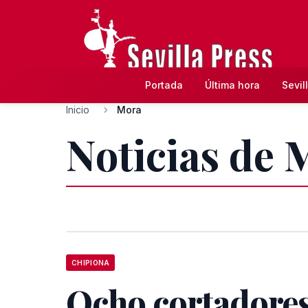
Portada
Última hora
Sevil
Inicio
Mora
Noticias de 
CHIPIONA
Ocho cortadores