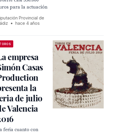
nvierte casi 350.000
uros para la actuación
iputación Provincial de
ádiz
•
hace 4 años
TOROS
La empresa
Simón Casas
Production
presenta la
feria de julio
de Valencia
2016
a feria cuanto con