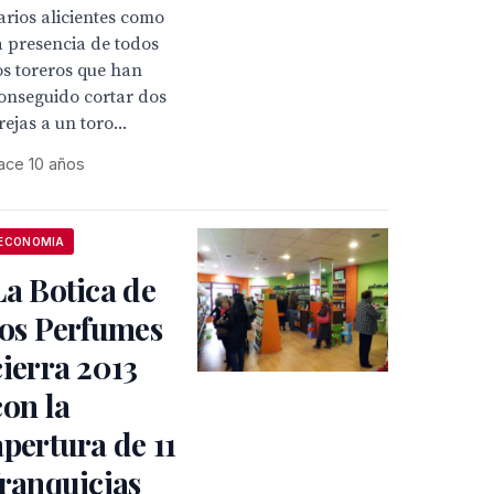
arios alicientes como
a presencia de todos
os toreros que han
onseguido cortar dos
rejas a un toro...
ace 10 años
ECONOMIA
La Botica de
los Perfumes
cierra 2013
con la
apertura de 11
franquicias