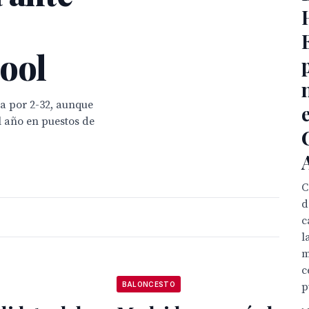
pool
sa por 2-32, aunque
l año en puestos de
C
d
c
l
m
c
BALONCESTO
p