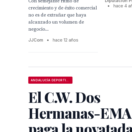
Con semejante ritmo de
Diputación P
•
hace 4 a
crecimiento y de éxito comercial
no es de extrañar que haya
alcanzado un volumen de
negocio...
JJCom
•
hace 12 años
ANDALUCÍA DEPORTIVA
El C.W. Dos
Hermanas-EMA
paga la novatada