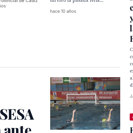
un toro la pasada feria...
rovincial de Cádiz
ños
hace 10 años
C
c
c
e
a
d
J
SESA
 ante