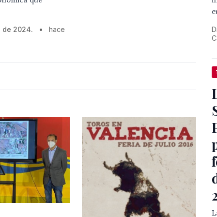
tronómica que
i
e
il de 2024.
•
hace
D
C
L