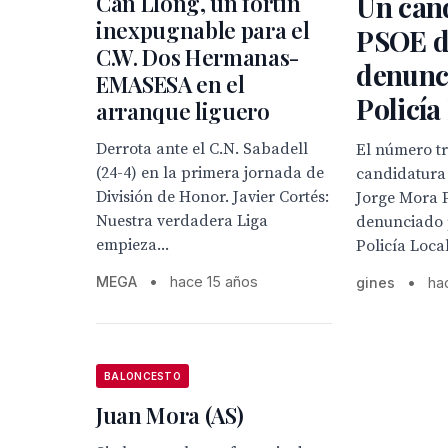
Can Llong, un fortín
Un can
inexpugnable para el
PSOE d
C.W. Dos Hermanas-
denunc
EMASESA en el
Policía
arranque liguero
Derrota ante el C.N. Sabadell
El número tr
(24-4) en la primera jornada de
candidatura
División de Honor. Javier Cortés:
Jorge Mora 
Nuestra verdadera Liga
denunciado 
empieza...
Policía Local
MEGA
•
hace 15 años
gines
•
ha
BALONCESTO
Juan Mora (AS)