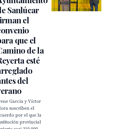
de Sanlúcar
firman el
convenio
para que el
Camino de la
Reyerta esté
arreglado
antes del
verano
rene García y Víctor
ora suscriben el
cuerdo por el que la
nstitución provincial