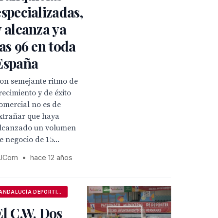
especializadas,
y alcanza ya
las 96 en toda
España
on semejante ritmo de
recimiento y de éxito
omercial no es de
xtrañar que haya
lcanzado un volumen
e negocio de 15...
JCom
•
hace 12 años
ANDALUCÍA DEPORTIVA
El C.W. Dos