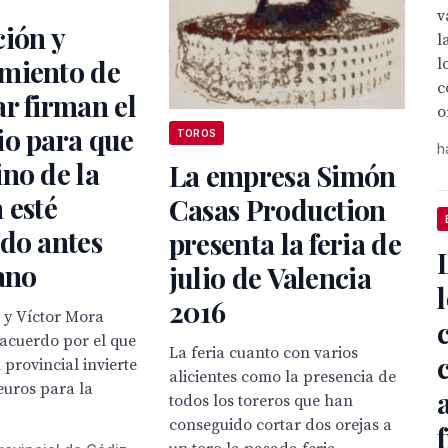
v
ión y
l
miento de
l
c
r firman el
o
io para que
TOROS
h
no de la
La empresa Simón
 esté
Casas Production
do antes
presenta la feria de
ano
julio de Valencia
2016
 y Víctor Mora
 acuerdo por el que
La feria cuanto con varios
n provincial invierte
alicientes como la presencia de
 euros para la
todos los toreros que han
conseguido cortar dos orejas a