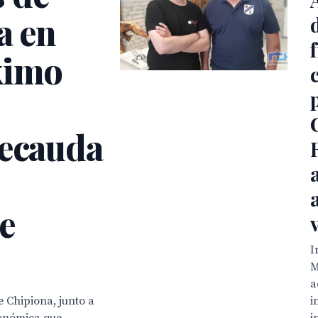
a en
ximo
recauda
e
I
M
a
 Chipiona, junto a
i