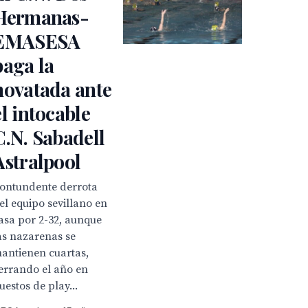
Hermanas-
EMASESA
paga la
novatada ante
el intocable
C.N. Sabadell
Astralpool
ontundente derrota
el equipo sevillano en
asa por 2-32, aunque
as nazarenas se
antienen cuartas,
errando el año en
uestos de play...