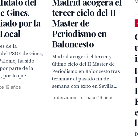
didato del
Madrid acogerá el
M
e Gines,
tercer ciclo del II
iado por la
Master de
 Local
Periodismo en
Baloncesto
es de la
 del PSOE de Gines,
Madrid acogerá el tercer y
Palomo, ha sido
último ciclo del II Master de
por parte de la
Periodismo en Baloncesto tras
, por lo que...
terminar el pasado fin de
semana con éxito en Sevilla...
ce 19 años
federacion
•
hace 19 años
D