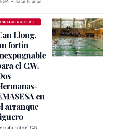
EGA
•
hace 15 años
ANDALUCÍA DEPORTIVA
Can Llong,
un fortín
inexpugnable
para el C.W.
Dos
Hermanas-
EMASESA en
el arranque
liguero
errota ante el C.N.