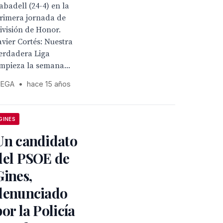
abadell (24-4) en la
rimera jornada de
ivisión de Honor.
avier Cortés: Nuestra
erdadera Liga
mpieza la semana...
EGA
•
hace 15 años
GINES
Un candidato
del PSOE de
Gines,
denunciado
por la Policía