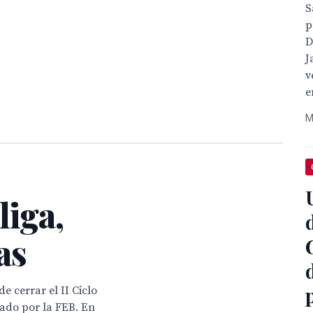
S
p
D
J
v
e
M
liga,
as
e cerrar el II Ciclo
ado por la FEB. En