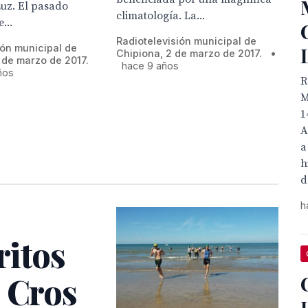
Luz. El pasado
climatología. La...
...
Radiotelevisión municipal de
ión municipal de
Chipiona, 2 de marzo de 2017.
•
 de marzo de 2017.
hace 9 años
ños
R
M
1
A
a
h
d
h
ritos
n Cros