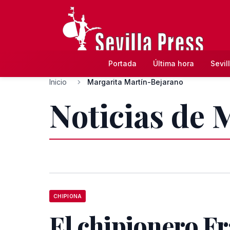
Portada
Última hora
Sevil
Inicio
Margarita Martín-Bejarano
Noticias de 
CHIPIONA
El chipionero F