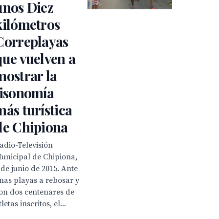
unos Diez
kilómetros
Correplayas
que vuelven a
mostrar la
fisonomía
más turística
de Chipiona
adio-Televisión
unicipal de Chipiona,
 de junio de 2015. Ante
nas playas a rebosar y
on dos centenares de
tletas inscritos, el...