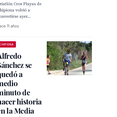
riatlón Cros Playas de
hipiona volvió a
onvertirse ayer...
ace 11 años
CHIPIONA
Alfredo
Sánchez se
quedó a
medio
minuto de
hacer historia
en la Media