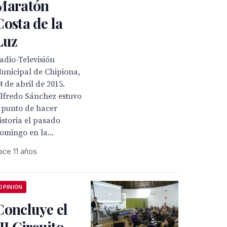
Maratón
Costa de la
Luz
adio-Televisión
unicipal de Chipiona,
4 de abril de 2015.
lfredo Sánchez estuvo
 punto de hacer
istoria el pasado
omingo en la...
ace 11 años
OPINIÓN
Concluye el
III Circuito