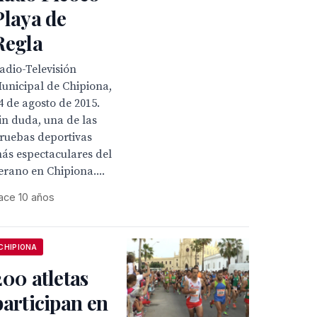
Playa de
Regla
adio-Televisión
unicipal de Chipiona,
4 de agosto de 2015.
in duda, una de las
ruebas deportivas
ás espectaculares del
erano en Chipiona....
ace 10 años
CHIPIONA
200 atletas
participan en