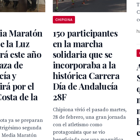
T
C
c
CHIPIONA
ia Maratón
150 participantes
h
e la Luz
en la marcha
rá este año
solidaria que se
laza de
incorporaba a la
ía y
histórica Carrera
irá por el
Día de Andalucía
osta de la
28F
Chipiona vivió el pasado martes,
28 de febrero, una gran jornada
Rota ya se preparan
con el atletismo como
a trigésimo segunda
protagonista que se vio
la Media Maratón
beneficiada por una magnífica