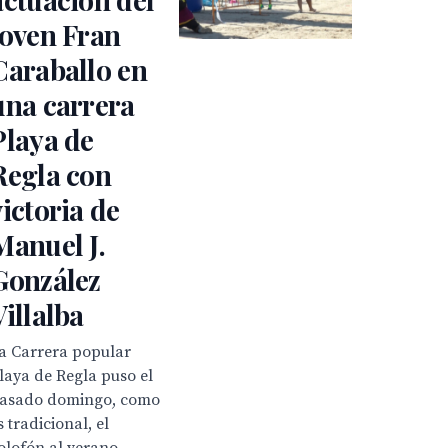
joven Fran
Caraballo en
una carrera
Playa de
Regla con
victoria de
Manuel J.
González
Villalba
a Carrera popular
laya de Regla puso el
asado domingo, como
s tradicional, el