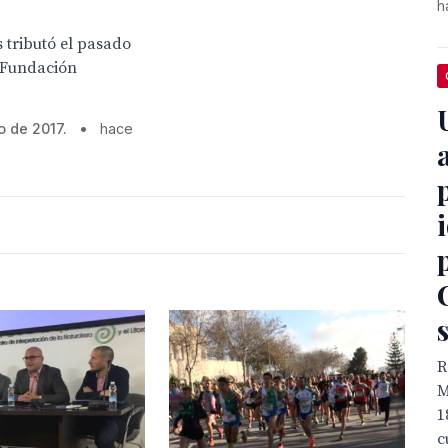
h
 tributó el pasado
 Fundación
o de 2017.
•
hace
R
M
1
c