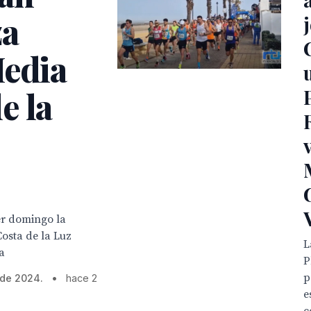
za
Media
e la
er domingo la
osta de la Luz
L
a
P
p
 de 2024.
•
hace 2
e