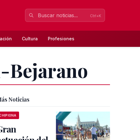
Ctrl+K
ación
Cultura
Profesiones
n-Bejarano
ás Noticias
CHIPIONA
Gran
actuación del