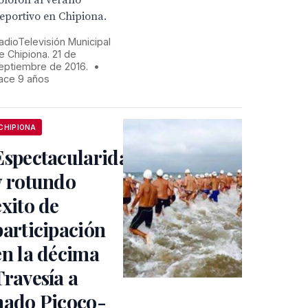
olofón al verano
eportivo en Chipiona.
adioTelevisión Municipal
e Chipiona. 21 de
eptiembre de 2016.
•
ace 9 años
CHIPIONA
Espectacularidad
y rotundo
éxito de
participación
en la décima
Travesía a
nado Picoco-