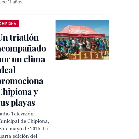
ace 11 años
CHIPIONA
Un triatlón
acompañado
por un clima
ideal
promociona
Chipiona y
sus playas
adio-Televisión
unicipal de Chipiona,
8 de mayo de 2015. La
uarta edición del