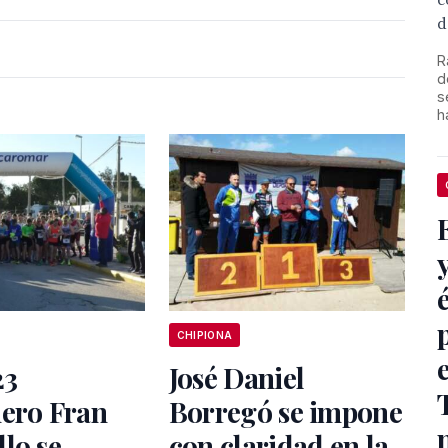
c
d
R
d
s
h
CHIPIONA
23
José Daniel
nero Fran
Borregó se impone
lo se
con claridad en la