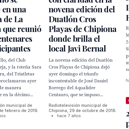
 en una
novena edición del
a de La
Duatlón Cros
 que reunió
Playas de Chipiona
R
M
entenares
donde brilla el
2
icipantes
local Javi Bernal
S
p
lo, del Club
La novena edición del Duatlón
m
rja, y la roteña Sara
Cros Playas de Chipiona dejó
v
a, del Triatletas
ayer domingo el triunfo
h
 proclamaron ayer
incontestable de José Daniel
de manera
Borrego del Aqualider
e en la décimo...
Centauro, que se impuso...
ión municipal de
Radiotelevisión municipal de
de febrero de 2019.
Chipiona, 29 de octubre de 2018.
ños
•
hace 7 años