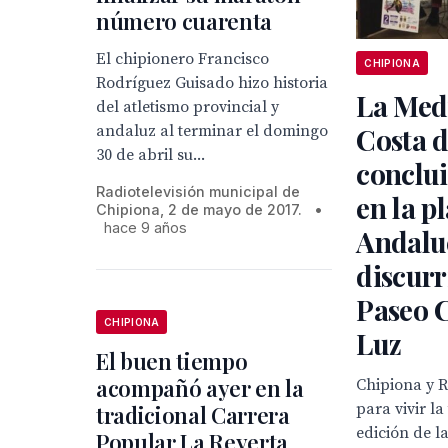
número cuarenta
El chipionero Francisco
CHIPIONA
Rodríguez Guisado hizo historia
La Med
del atletismo provincial y
andaluz al terminar el domingo
Costa d
30 de abril su...
conclui
Radiotelevisión municipal de
en la p
Chipiona, 2 de mayo de 2017.
•
hace 9 años
Andaluc
discurr
Paseo C
CHIPIONA
Luz
El buen tiempo
acompañó ayer en la
Chipiona y 
para vivir l
tradicional Carrera
edición de 
Popular La Reyerta