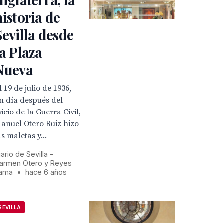
historia de
Sevilla desde
la Plaza
Nueva
l 19 de julio de 1936,
n día después del
nicio de la Guerra Civil,
anuel Otero Ruiz hizo
as maletas y...
iario de Sevilla -
armen Otero y Reyes
ama
•
hace 6 años
SEVILLA