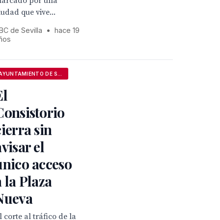
arcado por una
iudad que vive...
BC de Sevilla
•
hace 19
ños
AYUNTAMIENTO DE SEVILLA
El
Consistorio
cierra sin
avisar el
único acceso
a la Plaza
Nueva
l corte al tráfico de la