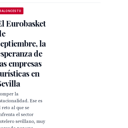
BALONCESTO
El Eurobasket
de
septiembre, la
esperanza de
las empresas
turísticas en
Sevilla
omper la
stacionalidad. Ese es
l reto al que se
nfrenta el sector
otelero sevillano, muy