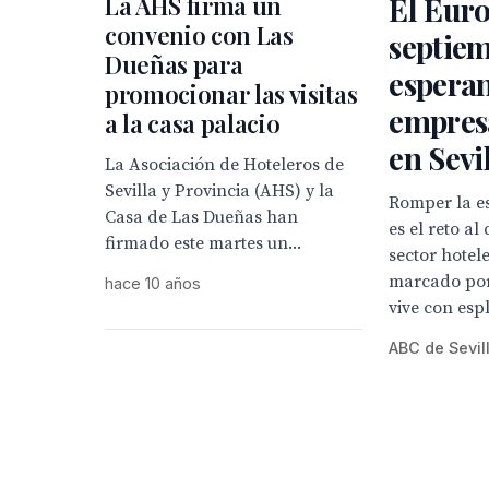
La AHS firma un
El Euro
convenio con Las
septiem
Dueñas para
esperan
promocionar las visitas
empresa
a la casa palacio
en Sevi
La Asociación de Hoteleros de
Sevilla y Provincia (AHS) y la
Romper la es
Casa de Las Dueñas han
es el reto al
firmado este martes un...
sector hotel
marcado por
hace 10 años
vive con espl
ABC de Sevil