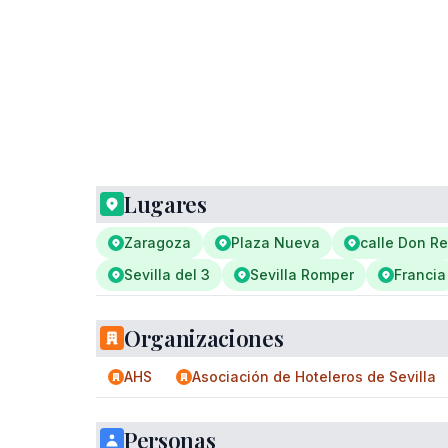
Lugares
Zaragoza
Plaza Nueva
calle Don R
Sevilla del 3
Sevilla Romper
Francia
Organizaciones
AHS
Asociación de Hoteleros de Sevilla
Personas