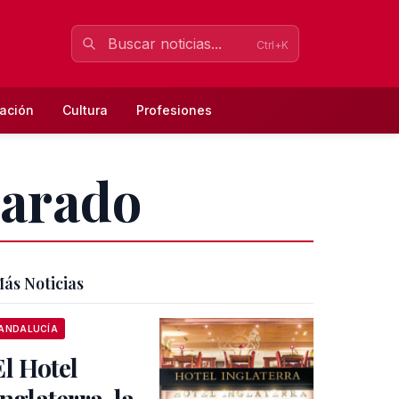
Ctrl+K
ación
Cultura
Profesiones
varado
ás Noticias
ANDALUCÍA
El Hotel
Inglaterra, la