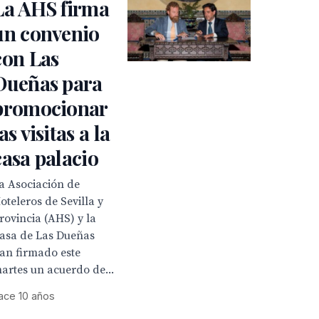
La AHS firma
un convenio
con Las
Dueñas para
promocionar
as visitas a la
casa palacio
a Asociación de
oteleros de Sevilla y
rovincia (AHS) y la
asa de Las Dueñas
an firmado este
artes un acuerdo de...
ace 10 años