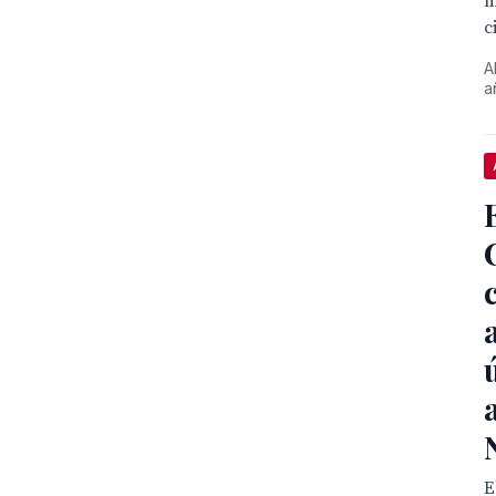
m
c
A
a
E