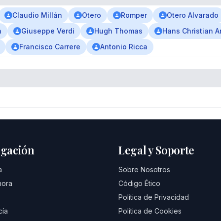
Claudio Millán
Otero
Romper
Otero Alvarado
a
Giuseppe Verdi
Hugh Thomas
Hans Christian 
Francisco Carrere
Antonio Ricca
gación
Legal y Soporte
a
Sobre Nosotros
hora
Código Ético
Política de Privacidad
cía
Política de Cookies