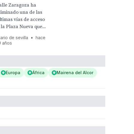
alle Zaragoza ha
liminado una de las
ltimas vías de acceso
 la Plaza Nueva que...
iario de sevilla
•
hace
9 años
Europa
África
Mairena del Alcor