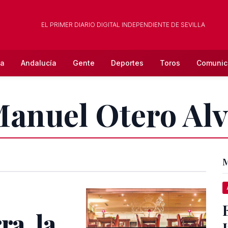
EL PRIMER DIARIO DIGITAL INDEPENDIENTE DE SEVILLA
la
Andalucía
Gente
Deportes
Toros
Comunic
Manuel Otero Al
M
ra, la