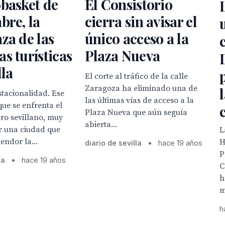
basket de
El Consistorio
bre, la
cierra sin avisar el
za de las
único acceso a la
s turísticas
Plaza Nueva
lla
El corte al tráfico de la calle
Zaragoza ha eliminado una de
l
tacionalidad. Ese
las últimas vías de acceso a la
 que se enfrenta el
Plaza Nueva que aún seguía
ero sevillano, muy
abierta...
 una ciudad que
L
endor la...
H
diario de sevilla
•
hace 19 años
P
la
•
hace 19 años
C
h
m
h