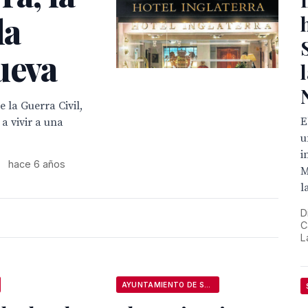
la
ueva
e la Guerra Civil,
E
a vivir a una
u
i
hace 6 años
M
l
D
C
L
AYUNTAMIENTO DE SEVILLA