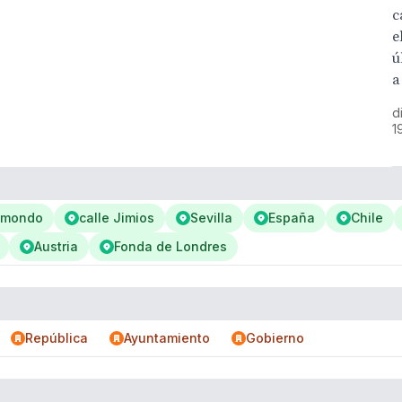
c
e
ú
a
d
1
emondo
calle Jimios
Sevilla
España
Chile
Austria
Fonda de Londres
República
Ayuntamiento
Gobierno