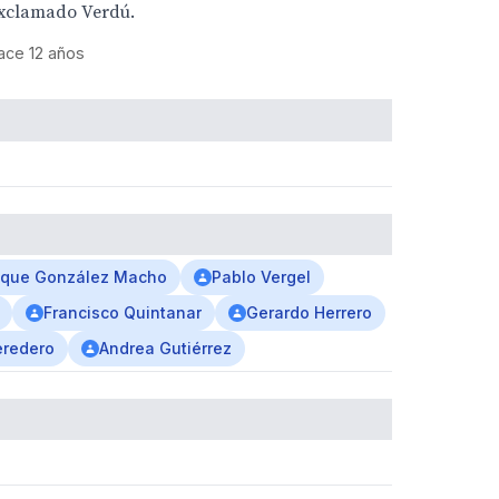
xclamado Verdú.
ace 12 años
ique González Macho
Pablo Vergel
Francisco Quintanar
Gerardo Herrero
eredero
Andrea Gutiérrez