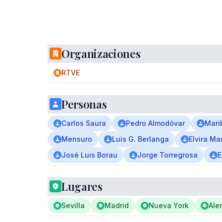
Organizaciones
RTVE
Personas
Carlos Saura
Pedro Almodóvar
Mari
Mensuro
Luis G. Berlanga
Elvira Ma
José Luis Borau
Jorge Torregrosa
E
Lugares
Sevilla
Madrid
Nueva York
Ale