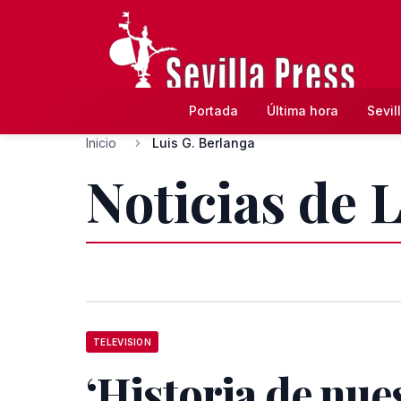
Portada
Última hora
Sevil
Inicio
Luis G. Berlanga
Noticias de 
TELEVISION
‘Historia de nue