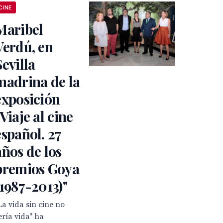
CINE
Maribel
Verdú, en
Sevilla
madrina de la
exposición
"Viaje al cine
español. 27
años de los
premios Goya
(1987-2013)"
La vida sin cine no
ería vida" ha