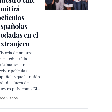
emitirá
películas
españolas
rodadas en el
extranjero
Historia de nuestro
ine’ dedicará la
róxima semana a
evisar películas
spañolas que han sido
odadas fuera de
uestro país, como ‘El...
ace 9 años