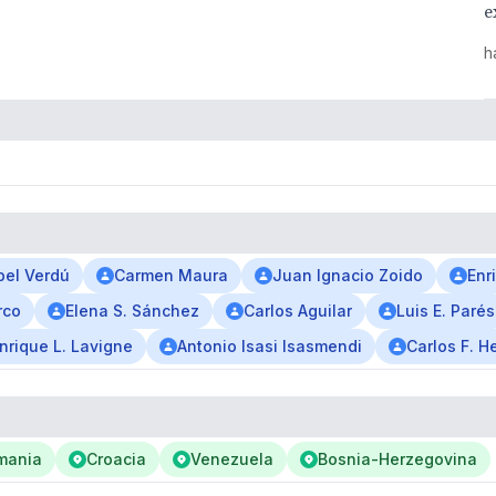
e
h
bel Verdú
Carmen Maura
Juan Ignacio Zoido
Enr
rco
Elena S. Sánchez
Carlos Aguilar
Luis E. Parés
nrique L. Lavigne
Antonio Isasi Isasmendi
Carlos F. H
mania
Croacia
Venezuela
Bosnia-Herzegovina