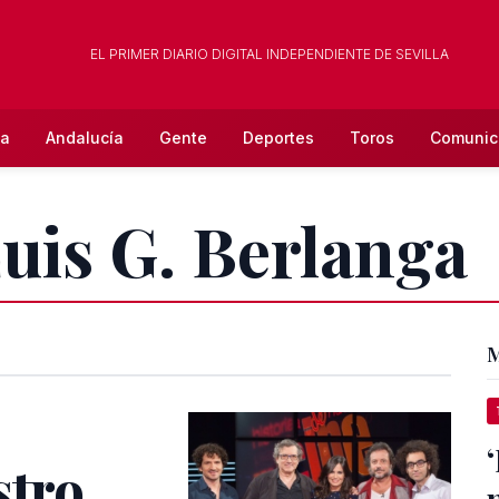
EL PRIMER DIARIO DIGITAL INDEPENDIENTE DE SEVILLA
la
Andalucía
Gente
Deportes
Toros
Comunic
Luis G. Berlanga
M
stro