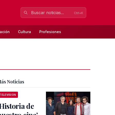
Ctrl+K
ación
Cultura
Profesiones
ás Noticias
TELEVISION
‘Historia de
nuestro cine’