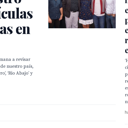
ículas
as en
emana a revisar
‘
de nuestro país,
c
ro’, ‘Rio Abajo’ y
p
r
e
r
n
h