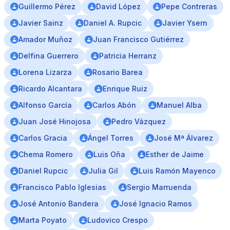
Guillermo Pérez
David López
Pepe Contreras
Javier Sainz
Daniel A. Rupcic
Javier Ysern
Amador Muñoz
Juan Francisco Gutiérrez
Delfina Guerrero
Patricia Herranz
Lorena Lizarza
Rosario Barea
Ricardo Alcantara
Enrique Ruiz
Alfonso García
Carlos Abón
Manuel Alba
Juan José Hinojosa
Pedro Vázquez
Carlos Gracia
Ángel Torres
José Mª Álvarez
Chema Romero
Luis Oña
Esther de Jaime
Daniel Rupcic
Julia Gil
Luis Ramón Mayenco
Francisco Pablo Iglesias
Sergio Marruenda
José Antonio Bandera
José Ignacio Ramos
Marta Poyato
Ludovico Crespo