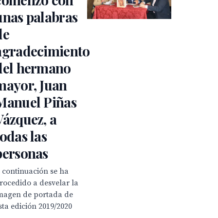
unas palabras
de
agradecimiento
del hermano
mayor, Juan
Manuel Piñas
Vázquez, a
todas las
personas
 continuación se ha
rocedido a desvelar la
magen de portada de
sta edición 2019/2020