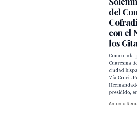
Solemn
del Con
Cofradí
con el 
los Git
Como cada p
Cuaresma tie
ciudad hispa
Vía Crucis P
Hermandades
presidido, en
Antonio Ren