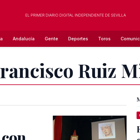
EL PRIMER DIARIO DIGITAL INDEPENDIENTE DE SEVILLA
la
Andalucía
Gente
Deportes
Toros
Comunic
Francisco Ruiz M
M
 con