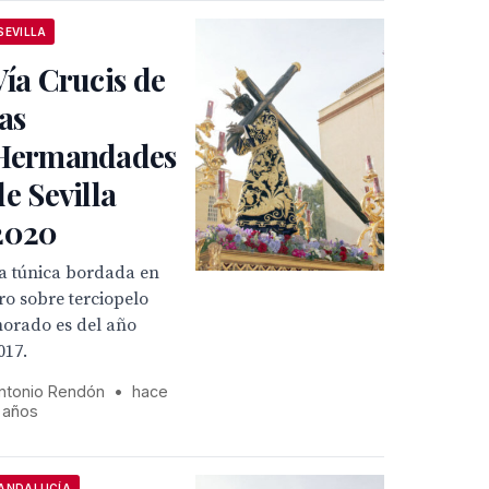
SEVILLA
Vía Crucis de
las
Hermandades
de Sevilla
2020
a túnica bordada en
ro sobre terciopelo
orado es del año
017.
ntonio Rendón
•
hace
 años
ANDALUCÍA