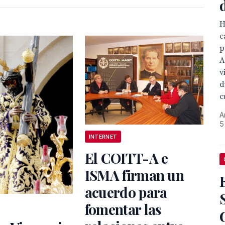
H
c
p
A
v
d
c
A
5
INTERNET
El COITT-A e
ISMA firman un
acuerdo para
fomentar las