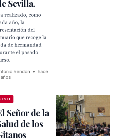
de Sevilla.
a realizado, como
ada año, la
resentación del
nuario que recoge la
ida de hermandad
urante el pasado
urso.
ntonio Rendón
•
hace
 años
GENTE
El Señor de la
Salud de los
Gitanos