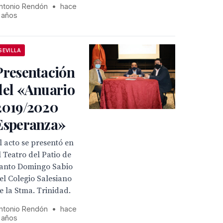
ntonio Rendón
•
hace
 años
SEVILLA
Presentación
del «Anuario
2019/2020
Esperanza»
l acto se presentó en
l Teatro del Patio de
anto Domingo Sabio
el Colegio Salesiano
e la Stma. Trinidad.
ntonio Rendón
•
hace
 años