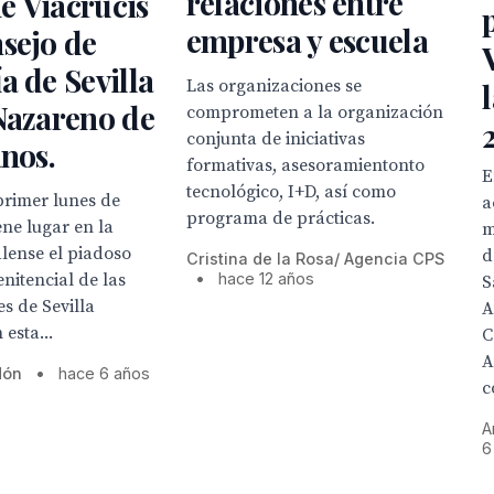
relaciones entre
e Viacrucis
empresa y escuela
sejo de
a de Sevilla
Las organizaciones se
Nazareno de
comprometen a la organización
conjunta de iniciativas
anos.
formativas, asesoramientonto
E
tecnológico, I+D, así como
rimer lunes de
a
programa de prácticas.
ne lugar en la
m
lense el piadoso
d
Cristina de la Rosa/ Agencia CPS
enitencial de las
•
hace 12 años
S
 de Sevilla
A
 esta...
C
A
dón
•
hace 6 años
c
A
6