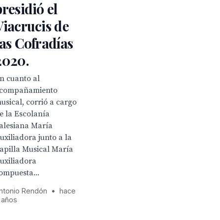
presidió el
Viacrucis de
las Cofradías
2020.
n cuanto al
compañamiento
usical, corrió a cargo
e la Escolanía
alesiana María
uxiliadora junto a la
apilla Musical María
uxiliadora
ompuesta...
ntonio Rendón
•
hace
 años