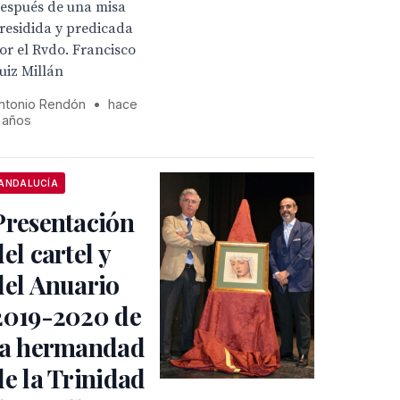
espués de una misa
residida y predicada
or el Rvdo. Francisco
uiz Millán
ntonio Rendón
•
hace
 años
ANDALUCÍA
Presentación
del cartel y
del Anuario
2019-2020 de
la hermandad
de la Trinidad