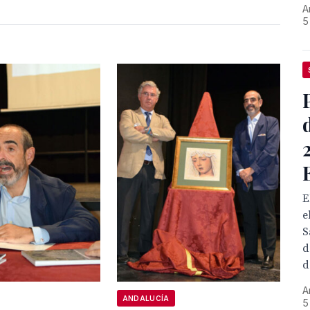
A
5
E
e
S
d
d
A
ANDALUCÍA
5