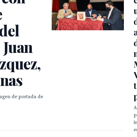
e
del
 Juan
zquez,
onas
magen de portada de
A
p
i
e