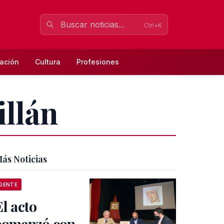
Ctrl+K
ación
Cultura
Profesiones
illán
ás Noticias
GENTE
El acto
comenzó con