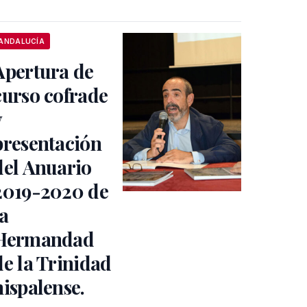
ANDALUCÍA
Apertura de
curso cofrade
y
presentación
del Anuario
2019-2020 de
la
Hermandad
de la Trinidad
hispalense.