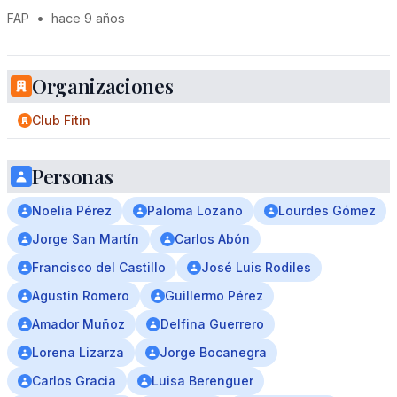
FAP
•
hace 9 años
Organizaciones
Club Fitin
Personas
Noelia Pérez
Paloma Lozano
Lourdes Gómez
Jorge San Martín
Carlos Abón
Francisco del Castillo
José Luis Rodiles
Agustin Romero
Guillermo Pérez
Amador Muñoz
Delfina Guerrero
Lorena Lizarza
Jorge Bocanegra
Carlos Gracia
Luisa Berenguer