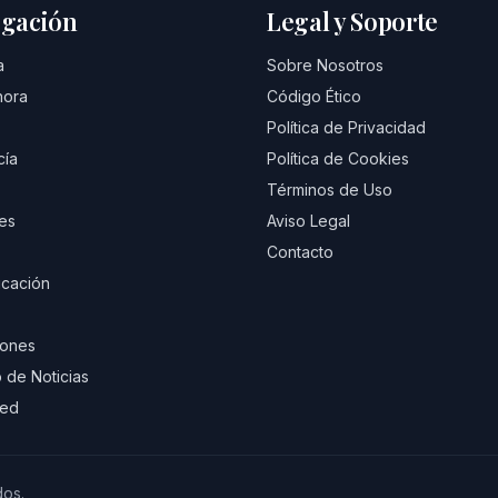
gación
Legal y Soporte
a
Sobre Nosotros
hora
Código Ético
Política de Privacidad
cía
Política de Cookies
Términos de Uso
es
Aviso Legal
Contacto
cación
iones
 de Noticias
eed
dos.