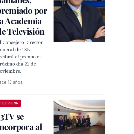
premiado por
la Academia
de Televisión
l Consejero Director
eneral de 13tv
ecibirá el premio el
róximo día 21 de
oviembre.
ace 13 años
TELEVISION
13TV se
incorpora al