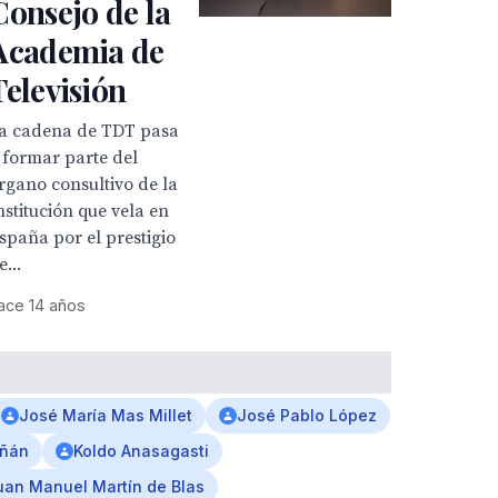
Consejo de la
Academia de
Televisión
a cadena de TDT pasa
 formar parte del
rgano consultivo de la
nstitución que vela en
spaña por el prestigio
e...
ace 14 años
José María Mas Millet
José Pablo López
iñán
Koldo Anasagasti
uan Manuel Martín de Blas