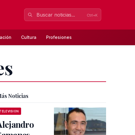
Ctrl+K
ación
Cultura
Profesiones
es
ás Noticias
TELEVISION
Alejandro
Samanes,