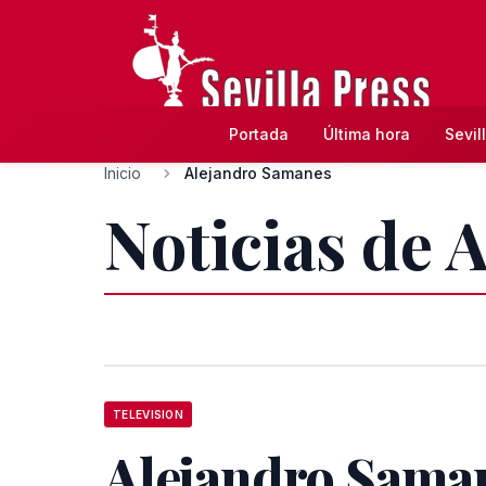
Portada
Última hora
Sevil
Inicio
Alejandro Samanes
Noticias de 
TELEVISION
Alejandro Sama