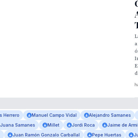
L
a
ó
I
E
d
h
s Herrero
Manuel Campo Vidal
Alejandro Samanes
Juana Samanes
Millet
Jordi Roca
Jaime de Arm
l
Juan Ramón Gonzalo Carballal
Pepe Huertas
J