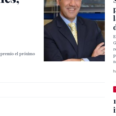
E
G
r
l premio el próximo
p
n
h