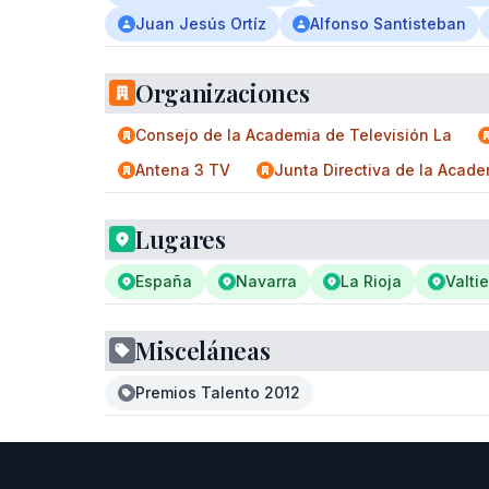
Juan Jesús Ortíz
Alfonso Santisteban
Organizaciones
Consejo de la Academia de Televisión La
Antena 3 TV
Junta Directiva de la Acad
Lugares
España
Navarra
La Rioja
Valtie
Misceláneas
Premios Talento 2012