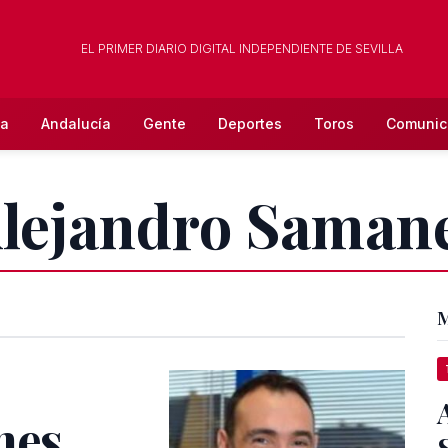
EL PRIMER DIARIO DIGITAL INDEPENDIENTE DE SEVILLA
la
Andalucía
Gente
Deportes
Toros
Comunic
Alejandro Saman
M
nes,