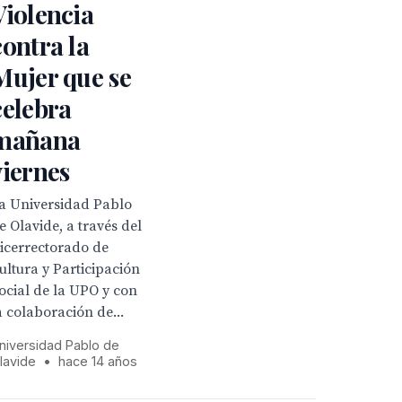
Violencia
contra la
Mujer que se
celebra
mañana
viernes
a Universidad Pablo
e Olavide, a través del
icerrectorado de
ultura y Participación
ocial de la UPO y con
a colaboración de...
niversidad Pablo de
lavide
•
hace 14 años