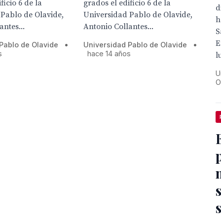
ficio 6 de la
grados el edificio 6 de la
d
Pablo de Olavide,
Universidad Pablo de Olavide,
h
antes...
Antonio Collantes...
S
E
Pablo de Olavide
•
Universidad Pablo de Olavide
•
s
hace 14 años
l
U
O