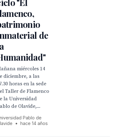
ciclo "El
flamenco,
patrimonio
inmaterial de
la
Humanidad"
añana miércoles 14
e diciembre, a las
7.30 horas en la sede
el Taller de Flamenco
e la Universidad
ablo de Olavide,...
niversidad Pablo de
lavide
•
hace 14 años