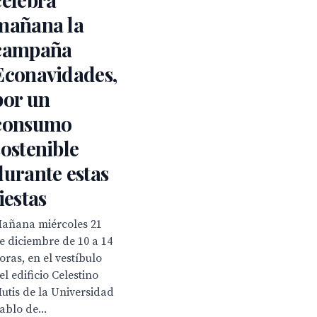
mañana la
campaña
Econavidades,
por un
consumo
sostenible
durante estas
fiestas
añana miércoles 21
e diciembre de 10 a 14
oras, en el vestíbulo
el edificio Celestino
utis de la Universidad
ablo de...