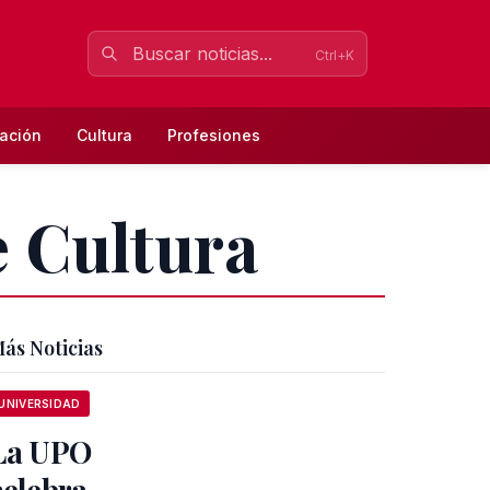
Ctrl+K
ación
Cultura
Profesiones
e Cultura
ás Noticias
UNIVERSIDAD
La UPO
celebra