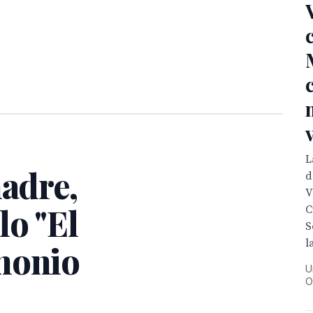
L
madre,
d
V
lo "El
C
S
l
monio
U
O