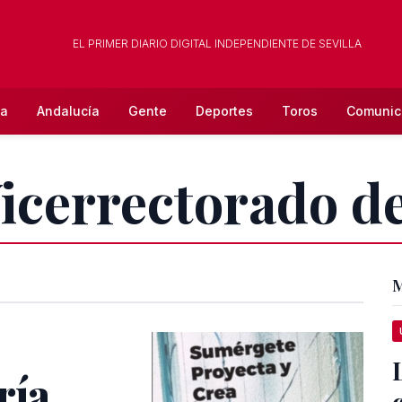
EL PRIMER DIARIO DIGITAL INDEPENDIENTE DE SEVILLA
la
Andalucía
Gente
Deportes
Toros
Comunic
Vicerrectorado d
M
ría