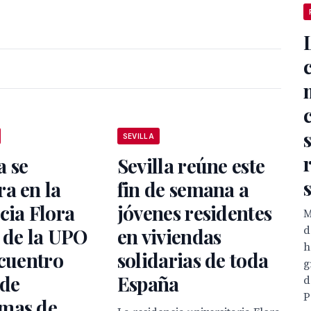
SEVILLA
 se
Sevilla reúne este
a en la
fin de semana a
cia Flora
jóvenes residentes
M
 de la UPO
en viviendas
d
h
ncuentro
solidarias de toda
g
 de
España
d
P
mas de