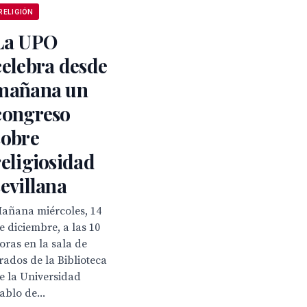
RELIGIÓN
La UPO
celebra desde
mañana un
congreso
sobre
religiosidad
sevillana
añana miércoles, 14
e diciembre, a las 10
oras en la sala de
rados de la Biblioteca
e la Universidad
ablo de...