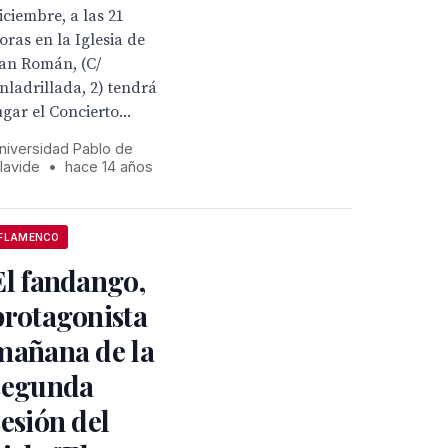
iciembre, a las 21
oras en la Iglesia de
an Román, (C/
nladrillada, 2) tendrá
ugar el Concierto...
niversidad Pablo de
lavide
•
hace 14 años
FLAMENCO
El fandango,
protagonista
mañana de la
segunda
sesión del