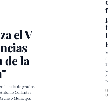
a el V
encias
M
 de la
d
1
a"
d
d
P
en la sala de grados
U
 Antonio Collantes
O
 Archivo Municipal