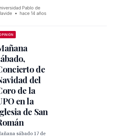
niversidad Pablo de
lavide
•
hace 14 años
OPINIÓN
Mañana
sábado,
Concierto de
Navidad del
Coro de la
UPO en la
iglesia de San
Román
añana sábado 17 de