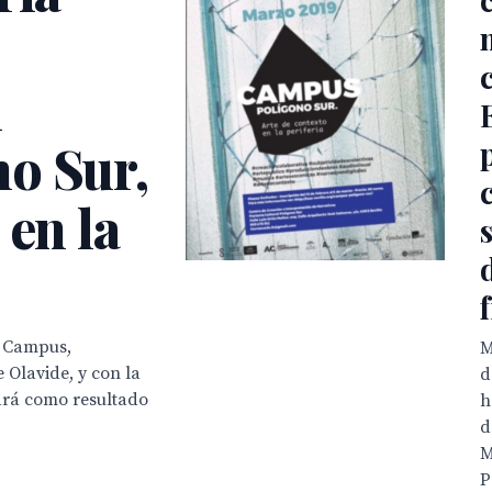
l
o Sur,
 en la
el Campus,
M
 Olavide, y con la
d
drá como resultado
h
d
M
P