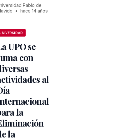
niversidad Pablo de
lavide
•
hace 14 años
UNIVERSIDAD
La UPO se
suma con
diversas
actividades al
Día
Internacional
para la
Eliminación
de la