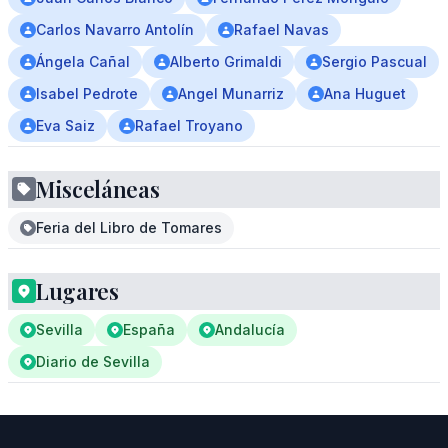
Carlos Navarro Antolín
Rafael Navas
Ángela Cañal
Alberto Grimaldi
Sergio Pascual
Isabel Pedrote
Angel Munarriz
Ana Huguet
Eva Saiz
Rafael Troyano
Misceláneas
Feria del Libro de Tomares
Lugares
Sevilla
España
Andalucía
Diario de Sevilla