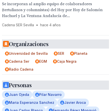
Se incorporan al amplio equipo de colaboradores
(tertulianos y columnistas) del Hoy por Hoy de Salomón
Hachuel y La Ventana Andalucía de...
Cadena SER Sevilla
•
hace 4 años
Organizaciones
Universidad de Sevilla
SER
Planeta
Cadena Ser
EGM
Caja Negra
Radio Cadena
Personas
Juan Ojeda
Pilar Navarro
Maria Esperanza Sanchez
Javier Aroca
Juan Carlos Blanco
Fernando Pérez Monguió