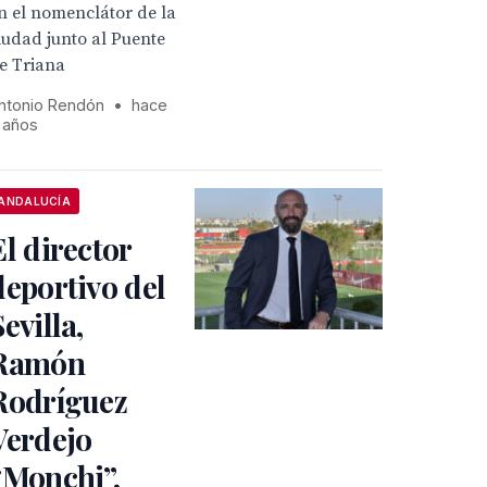
n el nomenclátor de la
iudad junto al Puente
e Triana
ntonio Rendón
•
hace
 años
ANDALUCÍA
El director
deportivo del
Sevilla,
Ramón
Rodríguez
Verdejo
“Monchi”,