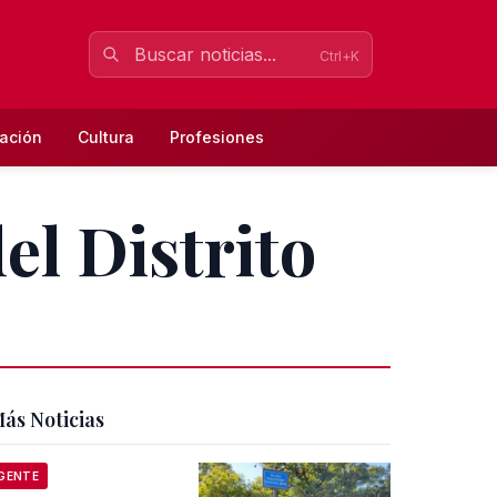
Ctrl+K
ación
Cultura
Profesiones
el Distrito
ás Noticias
GENTE