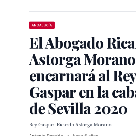
ANDALUCÍA
El Abogado Ric
Astorga Morano
encarnará al Re
Gaspar en la cab
de Sevilla 2020
Rey Gaspar: Ricardo Astorga Morano
Antonio Rendón
•
hace 6 años