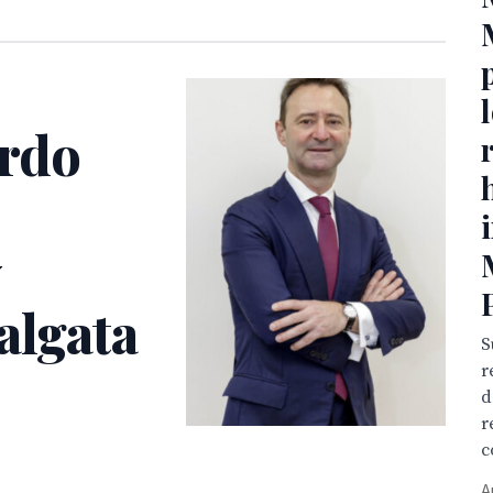
ardo
y
algata
S
r
d
r
c
A