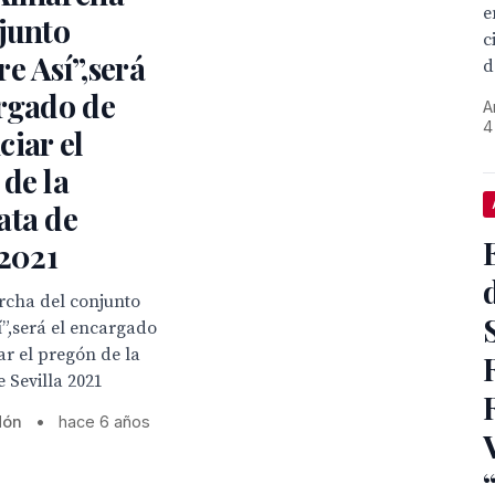
e
junto
c
e Así”,será
d
rgado de
A
4
iar el
de la
ata de
 2021
rcha del conjunto
”,será el encargado
r el pregón de la
 Sevilla 2021
dón
•
hace 6 años