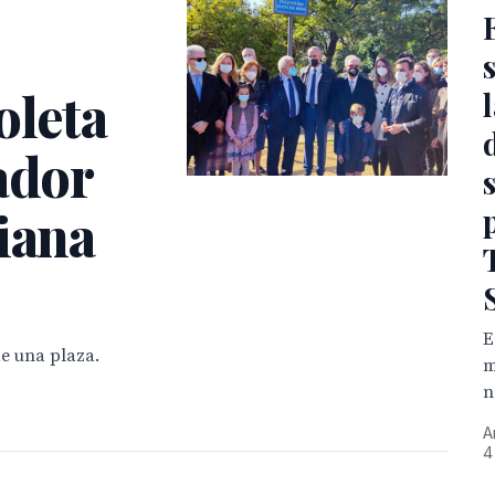
oleta
ador
iana
E
e una plaza.
m
n
A
4