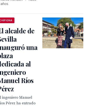
 años
CHIPIONA
El alcalde de
Sevilla
inauguró una
plaza
dedicada al
ingeniero
Manuel Ríos
Pérez
l ingeniero Manuel
íos Pérez ha entrado