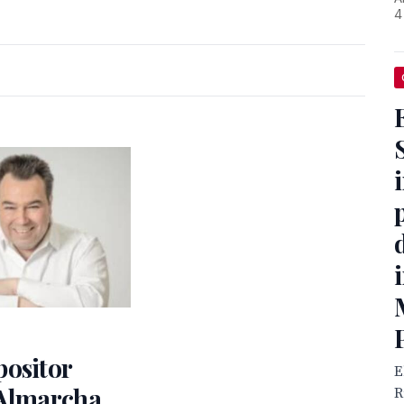
4
positor
E
 Almarcha
R