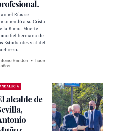
profesional.
anuel Ríos se
ncomendó a su Cristo
e la Buena Muerte
omo fiel hermano de
os Estudiantes y al del
achorro.
ntonio Rendón
•
hace
 años
ANDALUCÍA
El alcalde de
Sevilla,
Antonio
Muñoz