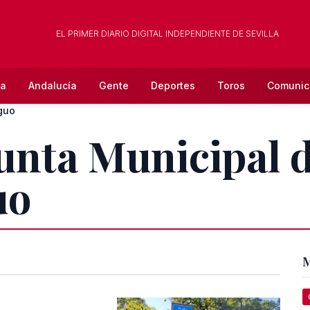
EL PRIMER DIARIO DIGITAL INDEPENDIENTE DE SEVILLA
la
Andalucía
Gente
Deportes
Toros
Comunic
iguo
Junta Municipal d
uo
M