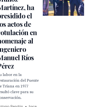
Martínez, ha
presidido el
los actos de
rotulación en
homenaje al
ingeniero
Manuel Ríos
Pérez
u labor en la
estauración del Puente
e Triana en 1977
esultó clave para su
onservación.
ntonio Rendón
•
hace