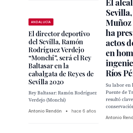
El alca
Sevilla
Muñoz 
ANDALUCÍA
ha pres
El director deportivo
del Sevilla, Ramón
actos d
Rodríguez Verdejo
en hom
“Monchi”, será el Rey
ingeni
Baltasar en la
Ríos Pé
cabalgata de Reyes de
Sevilla 2020
Su labor en 
Puente de Tr
Rey Baltasar: Ramón Rodríguez
resultó clav
Verdejo (Monchi)
conservació
Antonio Rendón
•
hace 6 años
Antonio Ren