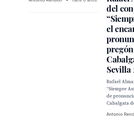
del con
“Siempr
el enca
pronunc
pregón 
Cabalg
Sevilla
Rafael Alma
“Siempre Así
de pronuncia
Cabalgata de
Antonio Ren