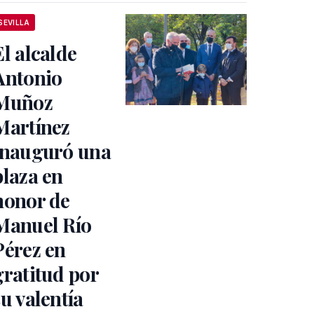
SEVILLA
El alcalde
Antonio
Muñoz
Martínez
inauguró una
plaza en
honor de
Manuel Río
Pérez en
gratitud por
su valentía