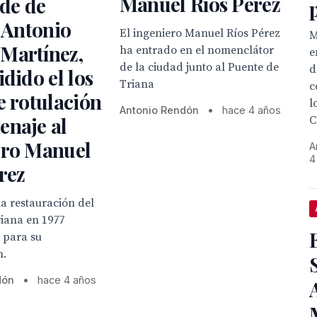
Manuel Ríos Pérez
lde de
, Antonio
El ingeniero Manuel Ríos Pérez
M
Martínez,
ha entrado en el nomenclátor
e
de la ciudad junto al Puente de
d
idido el los
Triana
c
e rotulación
l
Antonio Rendón
•
hace 4 años
enaje al
C
ero Manuel
A
4
rez
la restauración del
iana en 1977
e para su
n.
dón
•
hace 4 años