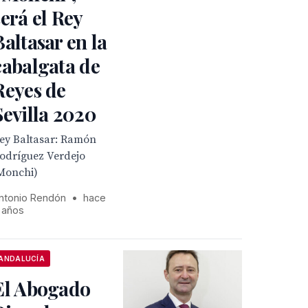
será el Rey
Baltasar en la
cabalgata de
Reyes de
Sevilla 2020
ey Baltasar: Ramón
odríguez Verdejo
Monchi)
ntonio Rendón
•
hace
 años
ANDALUCÍA
El Abogado