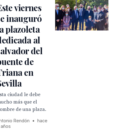
Este viernes
se inauguró
la plazoleta
dedicada al
salvador del
puente de
Triana en
Sevilla
sta ciudad le debe
ucho más que el
ombre de una plaza.
ntonio Rendón
•
hace
 años