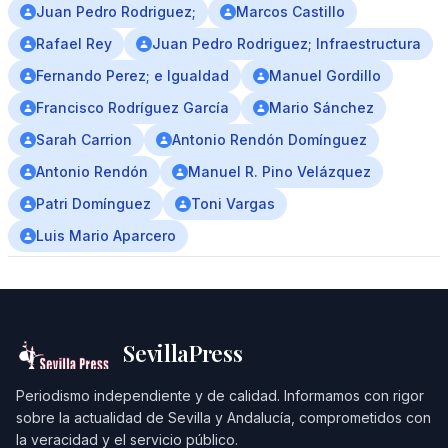
Juan Pedro Rodriguez;
Marcos Castillo
Rafael Rey
Juan Pedro Rodriguez; Infraestructura
Fernando Perez; e Igualdad
Manuel Gordillo
Francisco Rodríguez García
Mario Sánchez
Sarah Carrion
Antonio Rendón Domínguez
Antonio Rendón
Manuel R. Pino Velázquez
Patri Domínguez
Toni Vargas
Luis Mario Aparcero
SevillaPress
Periodismo independiente y de calidad. Informamos con rigor
sobre la actualidad de Sevilla y Andalucía, comprometidos con
la veracidad y el servicio público.