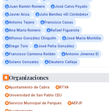
Juan Ramón Romero
José Calvo Poyato
Javier Ariza
Julio Benítez «El Córdobés»
Antonio Tejero
Francisco Casas
Ana María Romero
Rafael Figuerola
Alfonso González Chiquilín
José María Montilla
Diego Toro
José Peña González
Francisco Carmona Roldán
Antonio Jimenez El
Solano Gonzalez
Eleuterio Calleja
Organizaciones
Ayuntamiento de Cabra
RTVA
Universidad de San Pablo CEU
Servicio Municipal de Parques
AEPJP
Ayuntamiento