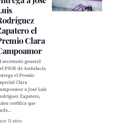
Luis
Rodríguez
Zapatero el
Premio Clara
Campoamor
l secretario general
el PSOE de Andalucía
ntrega el Premio
special Clara
ampoamor a José Luis
odríguez Zapatero,
uien certifica que
nada...
ace 13 años