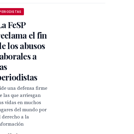
PERIODISTAS
La FeSP
reclama el fin
de los abusos
laborales a
las
periodistas
ide una defensa firme
e las que arriesgan
us vidas en muchos
ugares del mundo por
l derecho a la
nformación