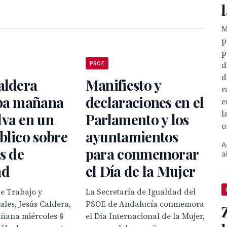
M
p
p
d
PSOE
d
aldera
Manifiesto y
r
ipa mañana
declaraciones en el
e
l
lva en un
Parlamento y los
o
blico sobre
ayuntamientos
A
as de
para conmemorar
a
ad
el Día de la Mujer
de Trabajo y
La Secretaría de Igualdad del
ales, Jesús Caldera,
PSOE de Andalucía conmemora
añana miércoles 8
el Día Internacional de la Mujer,