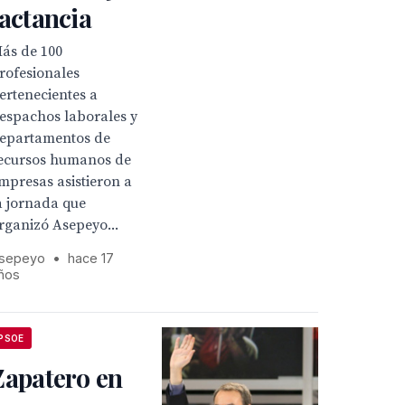
lactancia
ás de 100
rofesionales
ertenecientes a
espachos laborales y
epartamentos de
ecursos humanos de
mpresas asistieron a
a jornada que
rganizó Asepeyo...
sepeyo
•
hace 17
ños
PSOE
Zapatero en