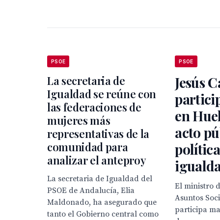
PSOE
PSOE
La secretaria de
Jesús C
Igualdad se reúne con
partic
las federaciones de
en Hue
mujeres más
acto pú
representativas de la
comunidad para
polític
analizar el anteproy
iguald
La secretaria de Igualdad del
El ministro 
PSOE de Andalucía, Elia
Asuntos Soci
Maldonado, ha asegurado que
participa m
tanto el Gobierno central como