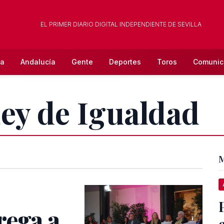
EL PRIMER DIARIO DIGITAL INDEPENDIENTE DE SEVILLA
la
Andalucía
Gente
Deportes
Toros
Comunic
Ley de Igualdad
M
rega a