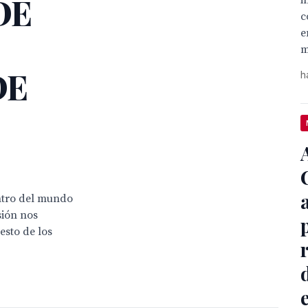
DE
i
c
e
m
DE
h
ntro del mundo
sión nos
sto de los