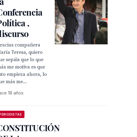
la
Conferencia
olítica ,
discurso
Gracias compañera
aría Teresa, quiero
ue sepáis que lo que
ás me motiva es que
sto empieza ahora, lo
ue más me...
ace 18 años
PERIODISTAS
CONSTITUCIÓN