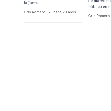
de marzo en
la Junta...
público en el
Cris Romero
•
hace 20 años
Cris Romero