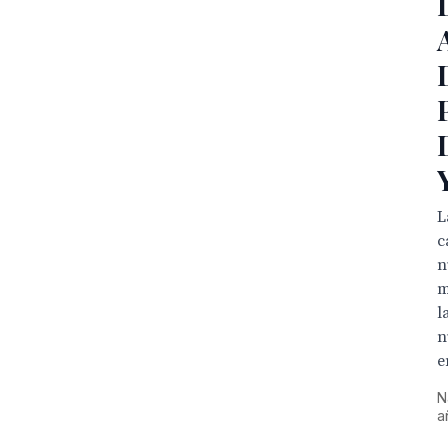
L
c
n
m
l
n
e
N
a