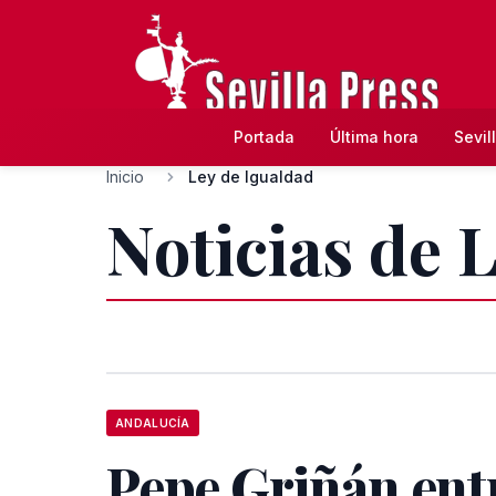
Portada
Última hora
Sevil
Inicio
Ley de Igualdad
Noticias de 
ANDALUCÍA
Pepe Griñán ent