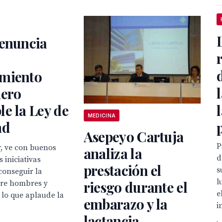
denuncia
miento
nero
e la Ley de
MEDICINA
ad
Asepeyo Cartuja
P
r, ve con buenos
analiza la
d
s iniciativas
prestación el
s
conseguir la
l
riesgo durante el
tre hombres y
e
 lo que aplaude la
embarazo y la
i
lactancia