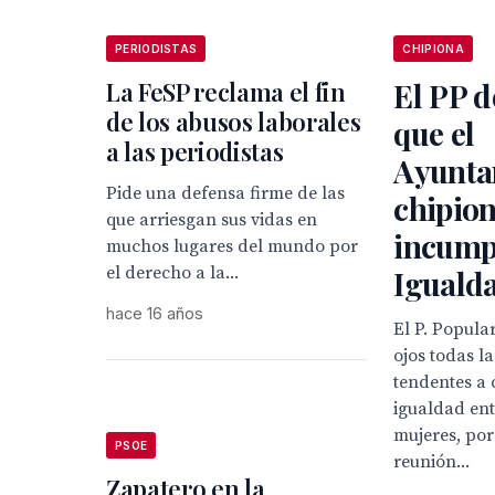
PERIODISTAS
CHIPIONA
La FeSP reclama el fin
El PP 
de los abusos laborales
que el
a las periodistas
Ayunta
Pide una defensa firme de las
chipio
que arriesgan sus vidas en
incumpl
muchos lugares del mundo por
el derecho a la...
Iguald
hace 16 años
El P. Popula
ojos todas la
tendentes a 
igualdad en
mujeres, por
PSOE
reunión...
Zapatero en la