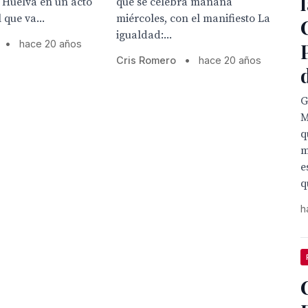
 Huelva en un acto
que se celebra mañana
 que va...
miércoles, con el manifiesto La
igualdad:...
•
hace 20 años
P
Cris Romero
•
hace 20 años

M
q
m
e
q
h