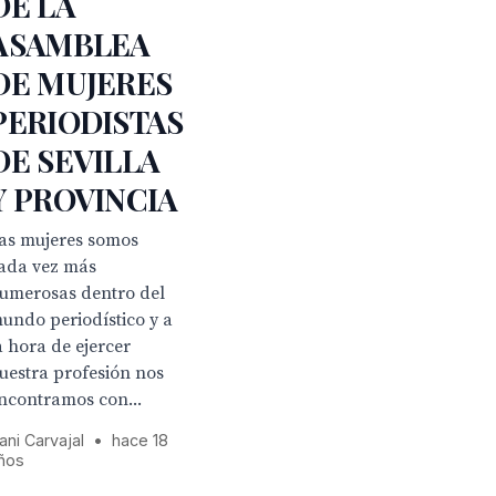
DE LA
ASAMBLEA
DE MUJERES
PERIODISTAS
DE SEVILLA
Y PROVINCIA
as mujeres somos
ada vez más
umerosas dentro del
undo periodístico y a
a hora de ejercer
uestra profesión nos
ncontramos con...
ani Carvajal
•
hace 18
ños