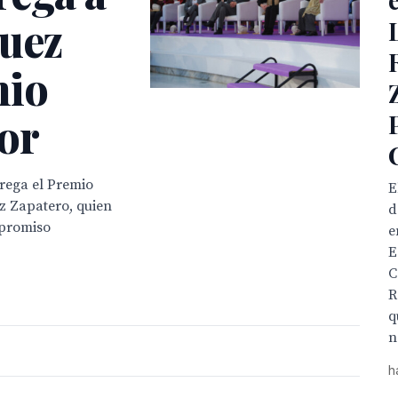
guez
mio
or
trega el Premio
E
z Zapatero, quien
d
mpromiso
e
E
C
R
q

h