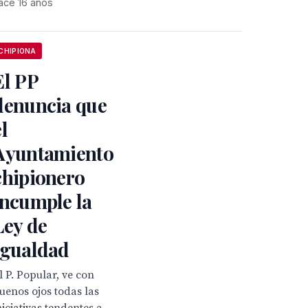
ace 16 años
CHIPIONA
El PP
denuncia que
el
Ayuntamiento
chipionero
incumple la
Ley de
Igualdad
l P. Popular, ve con
uenos ojos todas las