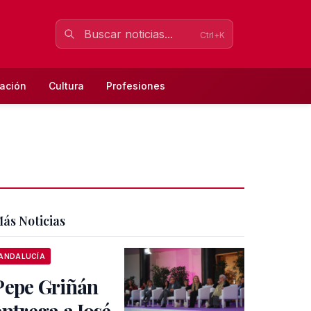
Ctrl+K
ación
Cultura
Profesiones
ás Noticias
ANDALUCÍA
Pepe Griñán
entrega a José