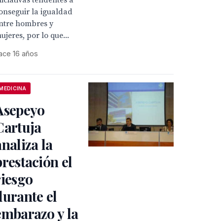
niciativas tendentes a
onseguir la igualdad
ntre hombres y
ujeres, por lo que...
ace 16 años
MEDICINA
Asepeyo
Cartuja
analiza la
prestación el
riesgo
durante el
embarazo y la